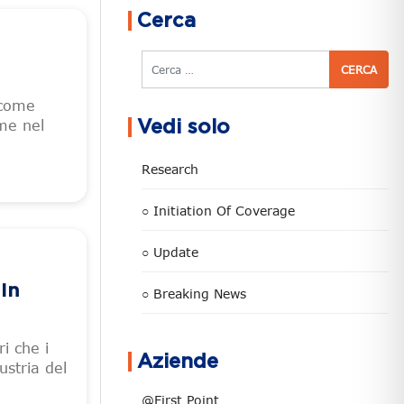
Cerca
Cerca
 come
me nel
Vedi solo
Research
○ Initiation Of Coverage
○ Update
In
○ Breaking News
i che i
Aziende
ustria del
@First Point