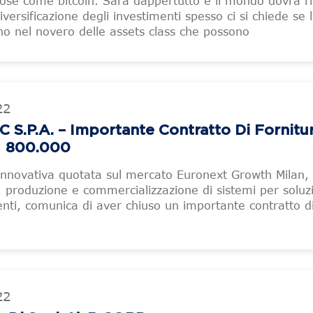
se come bitcoin. Sarà dappertutto e il mondo dovrà ri
iversificazione degli investimenti spesso ci si chiede se 
ano nel novero delle assets class che possono
22
S.p.A. – Importante Contratto Di Fornitur
€ 800.000
Innovativa quotata sul mercato Euronext Growth Milan, 
, produzione e commercializzazione di sistemi per soluzi
nti, comunica di aver chiuso un importante contratto d
22