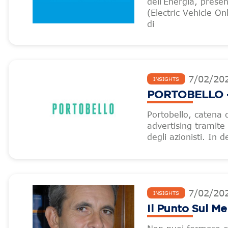
dell’Energia, presen
(Electric Vehicle On
di
7
/
02
/
20
INSIGHTS
PORTOBELLO – 
Portobello, catena
advertising tramite
degli azionisti. In d
7
/
02
/
20
INSIGHTS
Il Punto Sul M