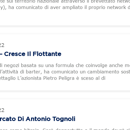
te sul territorio nazionale attraverso il brevettato net
ly), ha comunicato di aver ampliato il proprio network d
22
Cresce Il Flottante
 di negozi basata su una formula che coinvolge anche m
 l’attività di barter, ha comunicato un cambiamento sos
ettaglio L’azionista Pietro Peligra è sceso al di
22
ercato Di Antonio Tognoli