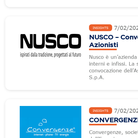
7
/
02
/
20
INSIGHTS
NUSCO – Convoc
Azionisti
Nusco è un’azienda 
interni e infissi. L
convocazione dell’A
S.p.A.
7
/
02
/
20
INSIGHTS
CONVERGENZE –
Convergenze, societ