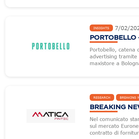
7
/
02
/
20
INSIGHTS
PORTOBELLO –
Portobello, catena
advertising tramite 
maxistore a Bologna
RESEARCH
BREAKING 
BREAKING NEW
Nel comunicato sta
sul mercato Eurone
contratto di fornit