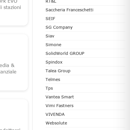
work EVO
RT&L
i stazioni
Saccheria Franceschetti
SEIF
SG Company
Siav
Simone
SolidWorld GROUP
Spindox
edia &
Talea Group
tanziale
Telmes
Tps
Vantea Smart
Vimi Fastners
VIVENDA
Websolute