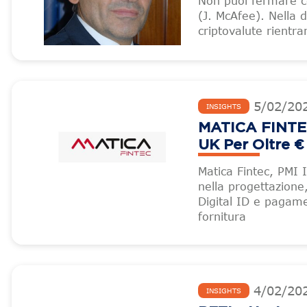
Non puoi fermare co
(J. McAfee). Nella d
criptovalute rientr
5
/
02
/
20
INSIGHTS
MATICA FINTEC 
UK Per Oltre 
Matica Fintec, PMI 
nella progettazione
Digital ID e pagame
fornitura
4
/
02
/
20
INSIGHTS