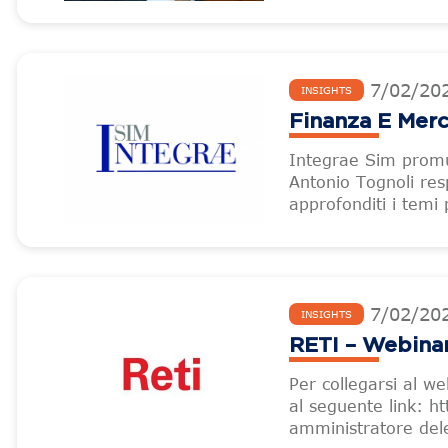
7
/
02
/
20
INSIGHTS
Finanza E Merc
Integrae Sim promu
Antonio Tognoli re
approfonditi i temi 
7
/
02
/
20
INSIGHTS
RETI – Webinar
Per collegarsi al w
al seguente link: 
amministratore dele