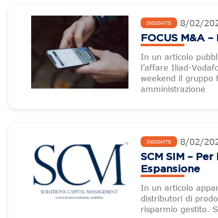
8
/
02
/
20
INSIGHTS
FOCUS M&A – Il
In un articolo pubb
l’affare Iliad-Voda
weekend il gruppo f
amministrazione
8
/
02
/
20
INSIGHTS
SCM SIM – Per 
Espansione
In un articolo appar
distributori di prod
risparmio gestito. S