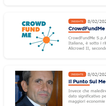
8
/
02
/
20
INSIGHTS
CrowdFundMe –
CrowdFundMe S.p.A.
Italiana, è sotto i r
Alicrowd II, secondo
8
/
02
/
20
INSIGHTS
Il Punto Sul M
Invece che maledir
dato significativo p
maggiori economie 