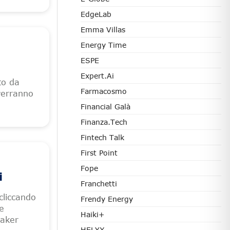
EdgeLab
Emma Villas
Energy Time
ESPE
Expert.ai
to da
Farmacosmo
verranno
Financial Galà
Finanza.tech
Fintech Talk
First Point
Fope
i
Franchetti
cliccando
Frendy Energy
e
Haiki+
eaker
HELYX