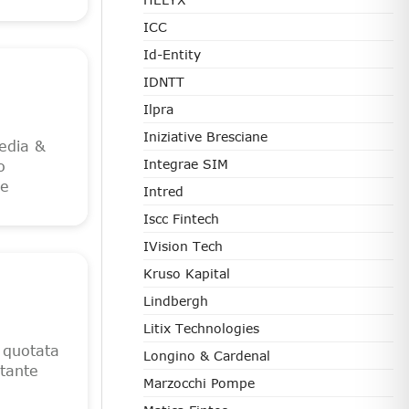
ICC
Id-Entity
IDNTT
Ilpra
Iniziative Bresciane
edia &
Integrae SIM
o
le
Intred
Iscc Fintech
IVision Tech
Kruso Kapital
Lindbergh
Litix Technologies
 quotata
Longino & Cardenal
tante
Marzocchi Pompe