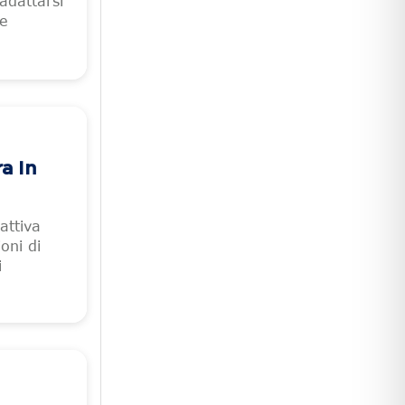
adattarsi
le
a In
attiva
oni di
i