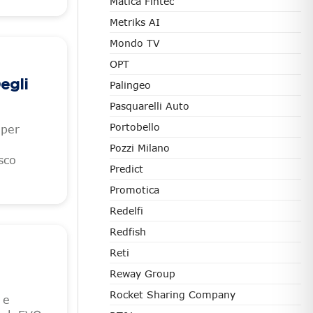
Matica Fintec
Metriks AI
Mondo TV
OPT
egli
Palingeo
Pasquarelli Auto
Portobello
 per
Pozzi Milano
sco
Predict
Promotica
Redelfi
Redfish
Reti
Reway Group
Rocket Sharing Company
 e