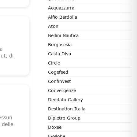
Acquazzurra
Alfio Bardolla
Aton
Bellini Nautica
Borgosesia
sa
Casta Diva
ut, di
Circle
Cogefeed
Confinvest
Convergenze
Deodato.Gallery
Destination Italia
essun
Dipietro Group
 delle
Doxee
E-Globe