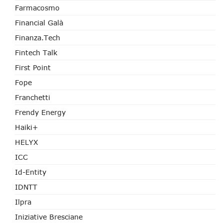
Farmacosmo
Financial Galà
Finanza.tech
Fintech Talk
First Point
Fope
Franchetti
Frendy Energy
Haiki+
HELYX
ICC
Id-Entity
IDNTT
Ilpra
Iniziative Bresciane