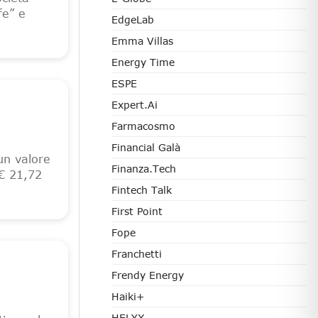
fe” e
EdgeLab
Emma Villas
Energy Time
ESPE
Expert.ai
Farmacosmo
Financial Galà
un valore
Finanza.tech
(€ 21,72
Fintech Talk
First Point
Fope
Franchetti
Frendy Energy
Haiki+
HELYX