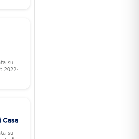
ata su
nt 2022-
i Casa
ata su