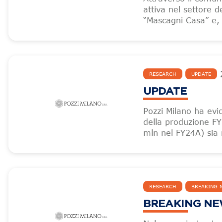
attiva nel settore d
“Mascagni Casa” e, 
RESEARCH
UPDATE
UPDATE
Pozzi Milano ha evi
della produzione FY
mln nel FY24A) sia r
RESEARCH
BREAKING 
BREAKING N