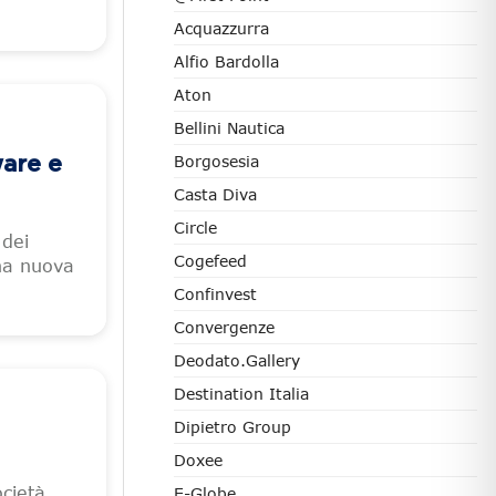
Acquazzurra
Alfio Bardolla
Aton
Bellini Nautica
Borgosesia
ware e
Casta Diva
Circle
 dei
Cogefeed
una nuova
Confinvest
Convergenze
Deodato.Gallery
Destination Italia
Dipietro Group
Doxee
cietà
E-Globe