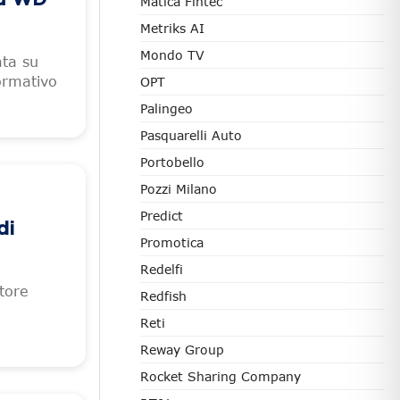
Matica Fintec
Metriks AI
Mondo TV
ata su
ormativo
OPT
o
Palingeo
Pasquarelli Auto
Portobello
Pozzi Milano
Predict
di
Promotica
Redelfi
ttore
Redfish
a
Reti
Reway Group
Rocket Sharing Company