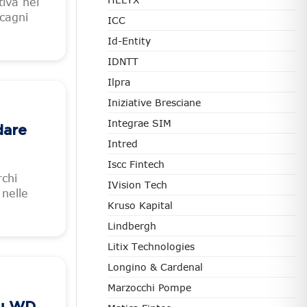
iva nel
scagni
ICC
Id-Entity
IDNTT
Ilpra
Iniziative Bresciane
Integrae SIM
dare
Intred
Iscc Fintech
rchi
IVision Tech
 nelle
Kruso Kapital
Lindbergh
Litix Technologies
Longino & Cardenal
Marzocchi Pompe
su WD