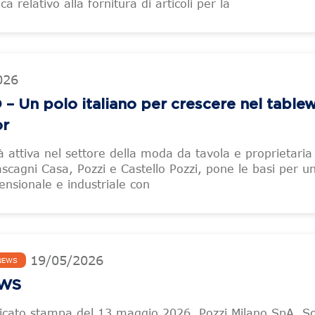
 relativo alla fornitura di articoli per la
026
 Un polo italiano per crescere nel table
or
à attiva nel settore della moda da tavola e proprietaria
scagni Casa, Pozzi e Castello Pozzi, pone le basi per 
ensionale e industriale con
19
/
05
/
2026
NEWS
EWS
nicato stampa del 13 maggio 2026, Pozzi Milano SpA, So