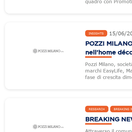
quadro con Promotica
15
/
06
/
2
INSIGHTS
POZZI MILANO –
nell’home déc
Pozzi Milano, societ
marchi EasyLife, Ma
fase di crescita dim
RESEARCH
BREAKING 
BREAKING N
Attraverso il comu