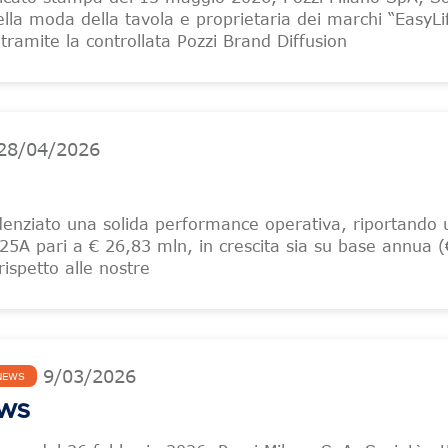
ella moda della tavola e proprietaria dei marchi “EasyLi
tramite la controllata Pozzi Brand Diffusion
28
/
04
/
2026
denziato una solida performance operativa, riportando 
25A pari a € 26,83 mln, in crescita sia su base annua 
ispetto alle nostre
9
/
03
/
2026
NEWS
EWS