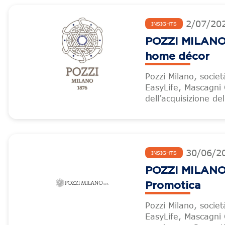
2
/
07
/
20
INSIGHTS
POZZI MILANO 
home décor
Pozzi Milano, socie
EasyLife, Mascagni C
dell’acquisizione d
30
/
06
/
2
INSIGHTS
POZZI MILANO 
Promotica
Pozzi Milano, societ
EasyLife, Mascagni 