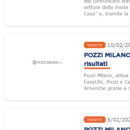
Nel comunicato stam
settore della moda 
Casa” e, tramite la 
10
/
02
/
2
INSIGHTS
POZZI MILANO –
risultati
Pozzi Milano, attiv
EasyLife, Pozzi e Ca
Americhe grazie a 
5
/
02
/
20
INSIGHTS
POZZI MILANO 