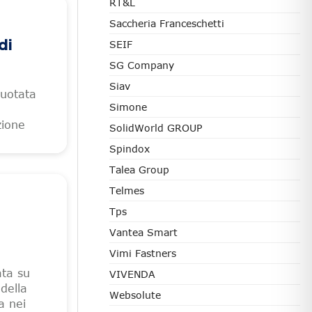
RT&L
Saccheria Franceschetti
di
SEIF
SG Company
Siav
quotata
Simone
zione
SolidWorld GROUP
Spindox
Talea Group
Telmes
Tps
Vantea Smart
Vimi Fastners
ata su
VIVENDA
della
Websolute
a nei