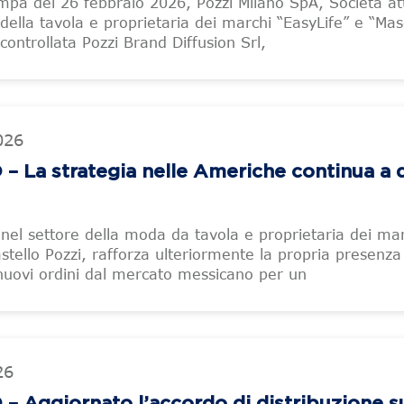
pa del 26 febbraio 2026, Pozzi Milano SpA, Società att
della tavola e proprietaria dei marchi “EasyLife” e “Ma
controllata Pozzi Brand Diffusion Srl,
026
 La strategia nelle Americhe continua a 
a nel settore della moda da tavola e proprietaria dei ma
stello Pozzi, rafforza ulteriormente la propria presenza
nuovi ordini dal mercato messicano per un
26
– Aggiornato l’accordo di distribuzione 