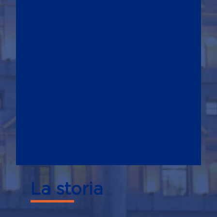
Integrae SIM, attraverso la
propria attività consulenziale,
contribuisce direttamente e
indirettamente allo sviluppo del
sistema economico italiano.
Integrae SIM è in grado di
costruire e fornire la struttura
finanziaria più efficiente per le
aziende che intendono
svilupparsi mediante operazioni
straordinarie sia di raccolta di
capitale che di debito.
La storia