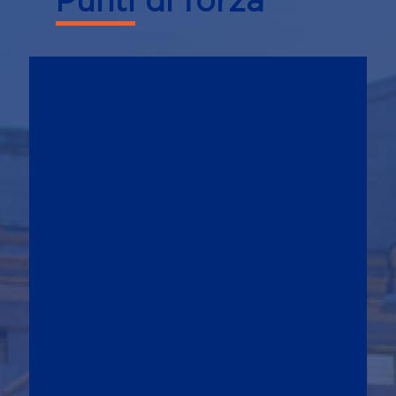
Punti di forza
Integrae SIM è specializzata nel
fornire servizi professionali alle
imprese, individuando soluzioni
finanziarie ottimali e coerenti con
la strategia aziendale
sottostante, attraverso
operazioni straordinarie
necessarie alle PMI per
accelerare la propria crescita.
L’attività di Integrae SIM è
caratterizzata da una forte
vocazione per il supporto alla
crescita delle PMI italiane.