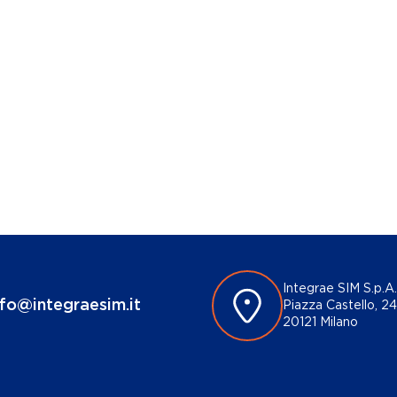
Integrae SIM S.p.A.
nfo@integraesim.it
Piazza Castello, 24
20121 Milano