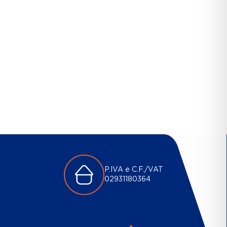
P.IVA e C.F./VAT
02931180364