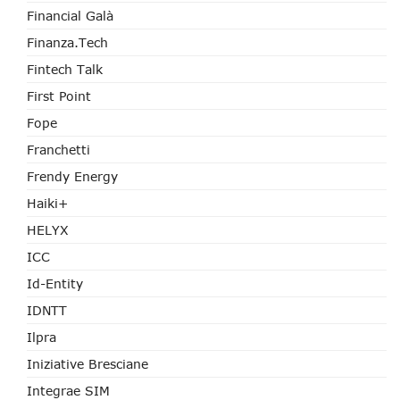
Financial Galà
Finanza.tech
Fintech Talk
First Point
Fope
Franchetti
Frendy Energy
Haiki+
HELYX
ICC
Id-Entity
IDNTT
Ilpra
Iniziative Bresciane
Integrae SIM