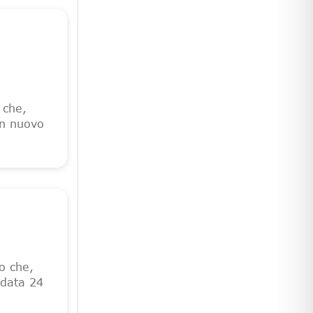
o che,
un nuovo
to che,
 data 24