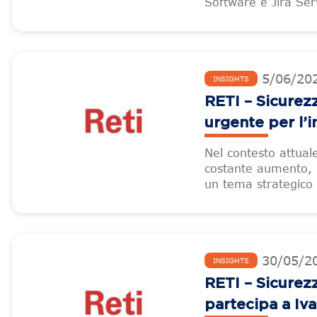
Software e Jira Serv
5
/
06
/
20
INSIGHTS
RETI – Sicurez
urgente per l’i
Nel contesto attuale,
costante aumento, 
un tema strategico 
30
/
05
/
2
INSIGHTS
RETI – Sicurezz
partecipa a Iva