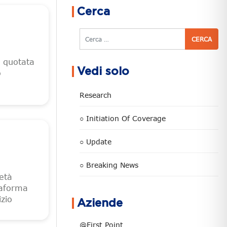
Cerca
Cerca
it quotata
Vedi solo
o
Research
○ Initiation Of Coverage
○ Update
○ Breaking News
ietà
ttaforma
izio
Aziende
@First Point