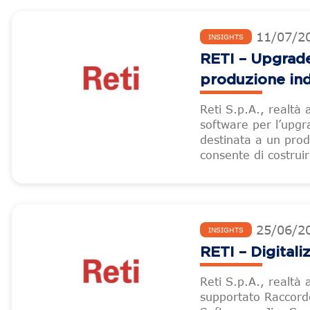
11
/
07
/
2
INSIGHTS
RETI – Upgrade
produzione ind
Reti S.p.A., realtà 
software per l’upgr
destinata a un prod
consente di costrui
25
/
06
/
2
INSIGHTS
RETI – Digital
Reti S.p.A., realtà
supportato Raccorder