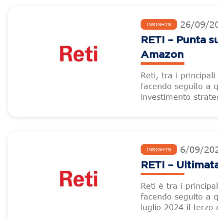
26
/
09
/
2
INSIGHTS
RETI – Punta s
Amazon
Reti, tra i principal
facendo seguito a 
investimento strategi
6
/
09
/
20
INSIGHTS
RETI – Ultimat
Reti è tra i principa
facendo seguito a q
luglio 2024 il terzo