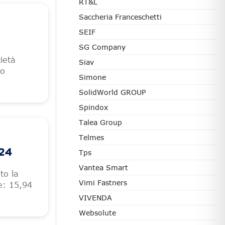
RT&L
Saccheria Franceschetti
SEIF
SG Company
cietà
Siav
to
Simone
SolidWorld GROUP
Spindox
Talea Group
Telmes
024
Tps
Vantea Smart
to la
Vimi Fastners
e: 15,94
VIVENDA
Websolute