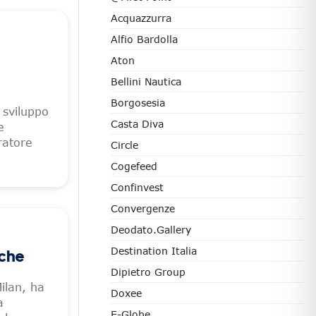
Acquazzurra
Alfio Bardolla
Aton
Bellini Nautica
Borgosesia
 sviluppo
Casta Diva
e
ratore
Circle
Cogefeed
Confinvest
Convergenze
Deodato.Gallery
Destination Italia
iche
Dipietro Group
ilan, ha
Doxee
a
E-Globe