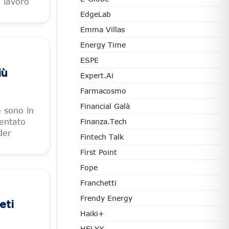
i lavoro
EdgeLab
Emma Villas
Energy Time
ESPE
iù
Expert.ai
Farmacosmo
Financial Galà
e sono in
entato
Finanza.tech
der
Fintech Talk
First Point
Fope
Franchetti
Frendy Energy
eti
Haiki+
HELYX