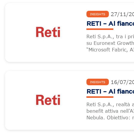
27
/
11
/
2
INSIGHTS
RETI – Al fianc
Reti S.p.A., tra i pr
su Euronext Growth 
“Microsoft Fabric, 
16
/
07
/
2
INSIGHTS
RETI – Al fianc
Reti S.p.A., realtà 
benefit attiva nell’A
Nebula. Obiettivo: m