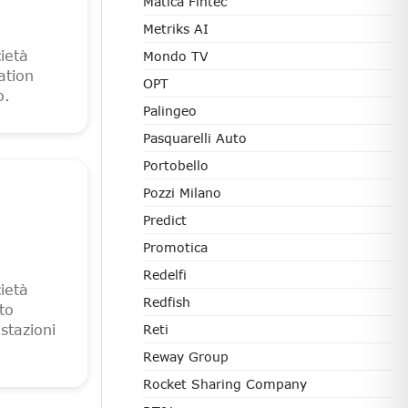
Matica Fintec
Metriks AI
cietà
Mondo TV
ation
OPT
o.
Palingeo
Pasquarelli Auto
Portobello
Pozzi Milano
Predict
Promotica
Redelfi
cietà
Redfish
to
stazioni
Reti
Reway Group
Rocket Sharing Company