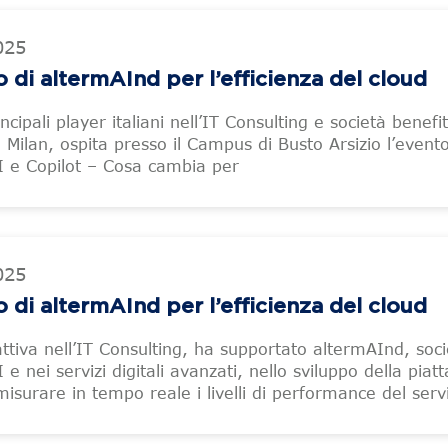
025
o di altermAInd per l’efficienza del cloud
incipali player italiani nell’IT Consulting e società benef
Milan, ospita presso il Campus di Busto Arsizio l’event
AI e Copilot – Cosa cambia per
025
o di altermAInd per l’efficienza del cloud
attiva nell’IT Consulting, ha supportato altermAInd, soc
I e nei servizi digitali avanzati, nello sviluppo della pia
isurare in tempo reale i livelli di performance del serv