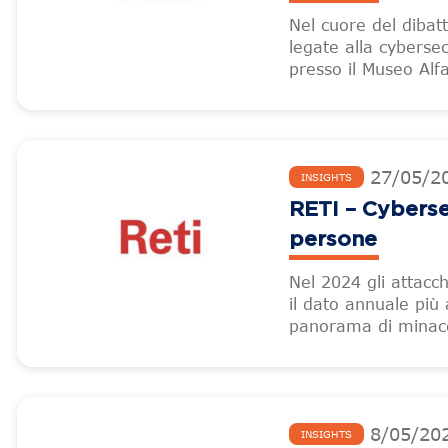
Nel cuore del dibatt
legate alla cybersec
presso il Museo Alf
27
/
05
/
2
INSIGHTS
RETI – Cyberse
persone
Nel 2024 gli attacch
il dato annuale più 
panorama di minacc
8
/
05
/
20
INSIGHTS