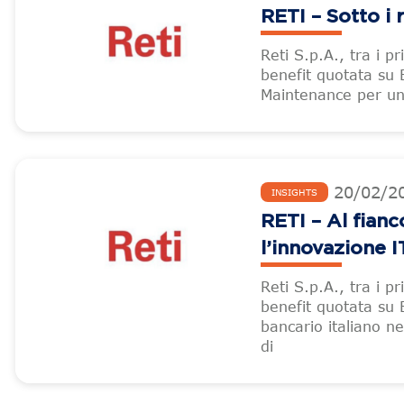
RETI – Sotto i 
Reti S.p.A., tra i pr
benefit quotata su 
Maintenance per una
20
/
02
/
2
INSIGHTS
RETI – Al fianc
l’innovazione I
Reti S.p.A., tra i pr
benefit quotata su 
bancario italiano n
di