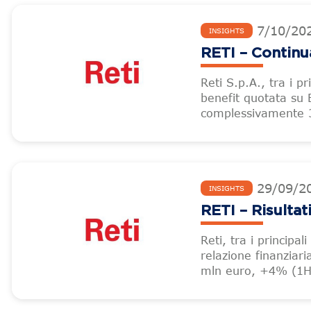
7
/
10
/
20
INSIGHTS
RETI – Continu
Reti S.p.A., tra i pr
benefit quotata su 
complessivamente 3.
29
/
09
/
2
INSIGHTS
RETI – Risultat
Reti, tra i principal
relazione finanziar
mln euro, +4% (1H