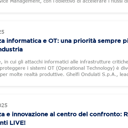
ice Management, con l’obiettivo di accelerare i flussi d
25
za informatica e OT: una priorità sempre p
ndustria
 in cui gli attacchi informatici alle infrastrutture critich
proteggere i sistemi OT (Operational Technology) è div
per molte realtà produttive. Ghelfi Ondulati S.p.A., lea
025
a e innovazione al centro del confronto: R
nti LIVE!