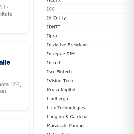
fide
ICC
pitata
Id-Entity
IDNTT
Ilpra
Iniziative Bresciane
Integrae SIM
alle
Intred
Iscc Fintech
IVision Tech
quota 357,
Kruso Kapital
 un
Lindbergh
Litix Technologies
Longino & Cardenal
Marzocchi Pompe