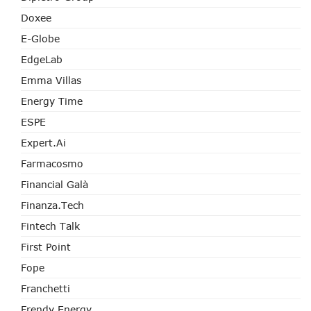
Doxee
E-Globe
EdgeLab
Emma Villas
Energy Time
ESPE
Expert.ai
Farmacosmo
Financial Galà
Finanza.tech
Fintech Talk
First Point
Fope
Franchetti
Frendy Energy