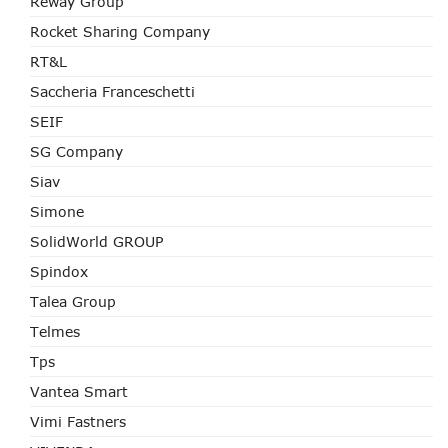
Reway Group
Rocket Sharing Company
RT&L
Saccheria Franceschetti
SEIF
SG Company
Siav
Simone
SolidWorld GROUP
Spindox
Talea Group
Telmes
Tps
Vantea Smart
Vimi Fastners