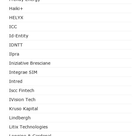
Haiki+
HELYX
ICC
Id-Entity
IDNTT
Ilpra
Iniziative Bresciane
Integrae SIM
Intred
Iscc Fintech
IVision Tech
Kruso Kapital
Lindbergh
Litix Technologies
Longino & Cardenal