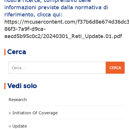
nostra ricerca, comprensivo delle
informazioni previste dalla normativa di
riferimento, clicca qui:
https://mcusercontent.com/f37b6d8e674d36dc3
86f3-7a9f-d9ca-
aecd5b95c0c2/20240301_Reti_Update.01.pdf
Navigazione articoli
Cerca
Cerca
Vedi solo
Research
○ Initiation Of Coverage
○ Update