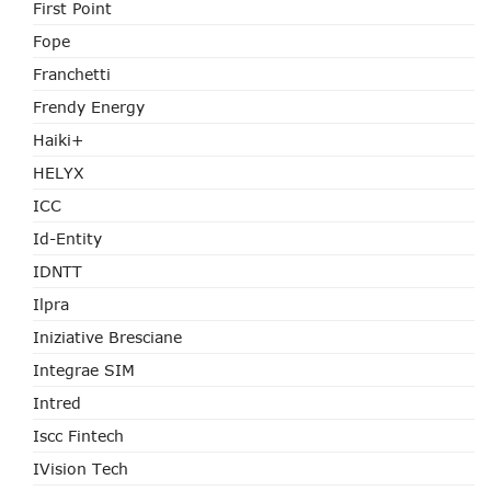
First Point
Fope
Franchetti
Frendy Energy
Haiki+
HELYX
ICC
Id-Entity
IDNTT
Ilpra
Iniziative Bresciane
Integrae SIM
Intred
Iscc Fintech
IVision Tech