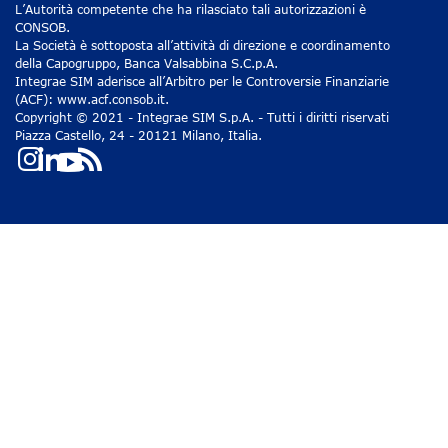
L’Autorità competente che ha rilasciato tali autorizzazioni è
CONSOB.
La Società è sottoposta all’attività di direzione e coordinamento
della Capogruppo, Banca Valsabbina S.C.p.A.
Integrae SIM aderisce all’Arbitro per le Controversie Finanziarie
(ACF): www.acf.consob.it.
Copyright © 2021 - Integrae SIM S.p.A. - Tutti i diritti riservati
Piazza Castello, 24 - 20121 Milano, Italia.