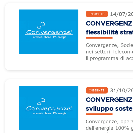
14
/
07
/
2
INSIGHTS
CONVERGENZE –
flessibilità str
Convergenze, Socie
nei settori Telecom
il programma di acqu
31
/
10
/
2
INSIGHTS
CONVERGENZE -C
sviluppo soste
Convergenze, operat
dell’energia 100% g