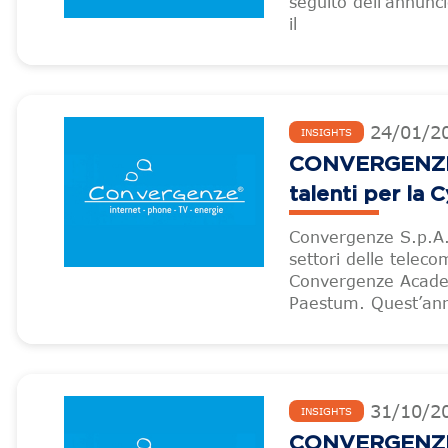
seguito dell’annunci
il
24
/
01
/
2
INSIGHTS
CONVERGENZE –
talenti per la 
Convergenze S.p.A.,
settori delle teleco
Convergenze Academ
Paestum. Quest’an
31
/
10
/
2
INSIGHTS
CONVERGENZE –