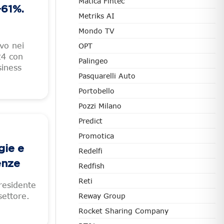
Matica Fintec
+61%.
Metriks AI
Mondo TV
vo nei
OPT
24 con
Palingeo
siness
Pasquarelli Auto
Portobello
Pozzi Milano
Predict
Promotica
gie e
Redelfi
enze
Redfish
Reti
residente
settore.
Reway Group
Rocket Sharing Company