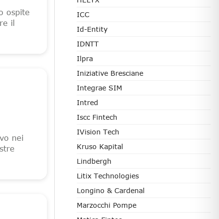
o ospite
ICC
e il
Id-Entity
IDNTT
Ilpra
Iniziative Bresciane
Integrae SIM
Intred
Iscc Fintech
IVision Tech
vo nei
Kruso Kapital
stre
Lindbergh
Litix Technologies
Longino & Cardenal
Marzocchi Pompe