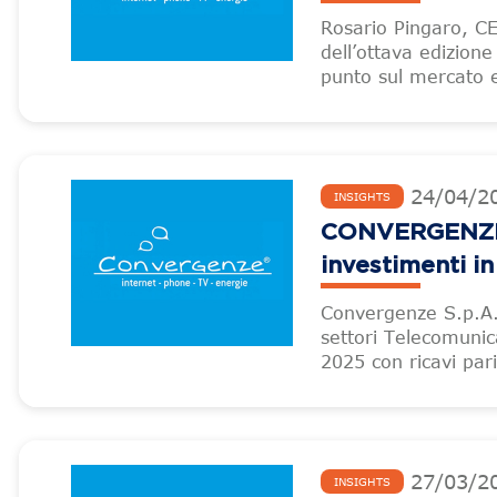
Rosario Pingaro, CE
dell’ottava edizione
punto sul mercato e 
24
/
04
/
2
INSIGHTS
CONVERGENZE – 
investimenti in
Convergenze S.p.A.,
settori Telecomunic
2025 con ricavi pari
27
/
03
/
2
INSIGHTS