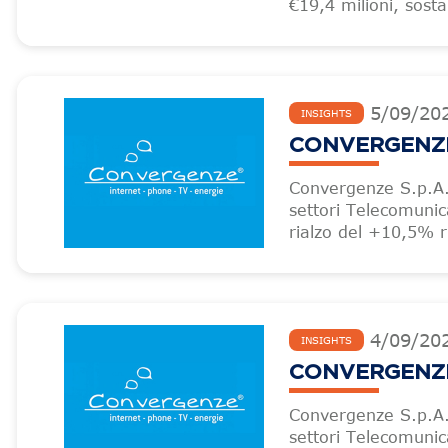
€19,4 milioni, sosta
5
/
09
/
20
INSIGHTS
CONVERGENZE –
Convergenze S.p.A.,
settori Telecomunic
rialzo del +10,5% ri
4
/
09
/
20
INSIGHTS
CONVERGENZE – 
Convergenze S.p.A.,
settori Telecomunic