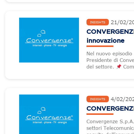
21
/
02
/
2
INSIGHTS
CONVERGENZE – 
innovazione
Nel nuovo episodio 
Presidente di Conve
del settore.
Come
4
/
02
/
20
INSIGHTS
CONVERGENZE –
Convergenze S.p.A.,
settori Telecomunic