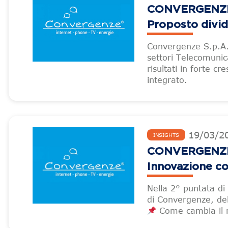
CONVERGENZE –
Proposto divi
Convergenze S.p.A.,
settori Telecomunic
risultati in forte c
integrato.
19
/
03
/
2
INSIGHTS
CONVERGENZE –
Innovazione co
Nella 2° puntata di
di Convergenze, del
Come cambia il m