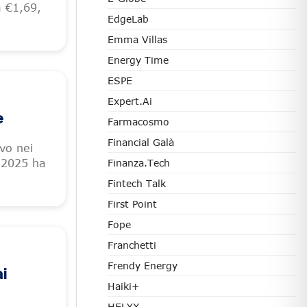
a €1,69,
EdgeLab
Emma Villas
Energy Time
ESPE
Expert.ai
e
Farmacosmo
Financial Galà
vo nei
 2025 ha
Finanza.tech
Fintech Talk
First Point
Fope
Franchetti
Frendy Energy
i
Haiki+
HELYX