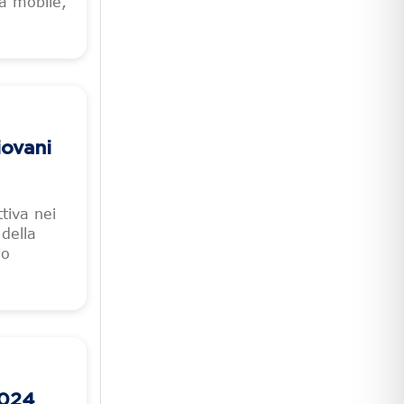
ia mobile,
ovani
tiva nei
 della
io
2024