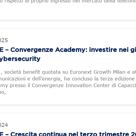
o rispetto al proprio ingresso nel mercato della telefon
025
 Convergenze Academy: investire nei gi
Cybersecurity
 società benefit quotata su Euronext Growth Milan e at
municazioni e dell’energia, ha concluso la terza edizione
y presso il Convergenze Innovation Center di Capacc
no,
024
 Crescita continua nel terzo trimestre 