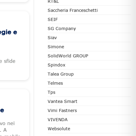
RT&L
Saccheria Franceschetti
SEIF
SG Company
egie e
Siav
Simone
,
SolidWorld GROUP
e sfide
Spindox
Talea Group
Telmes
Tps
Vantea Smart
le
Vimi Fastners
VIVENDA
vo nei
Websolute
. A