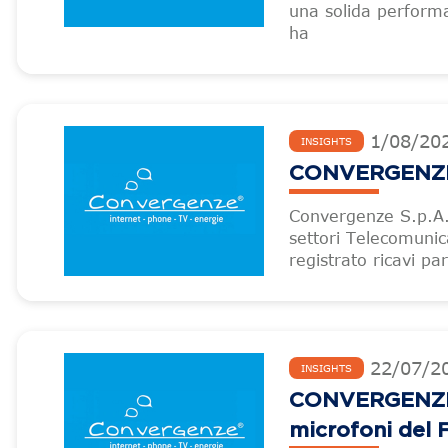
una solida performa
ha
1
/
08
/
20
INSIGHTS
CONVERGENZE – 
Convergenze S.p.A.,
settori Telecomuni
registrato ricavi pa
22
/
07
/
2
INSIGHTS
CONVERGENZE –
microfoni del F