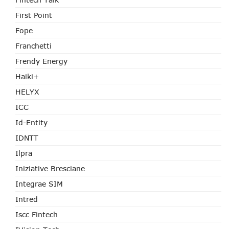
First Point
Fope
Franchetti
Frendy Energy
Haiki+
HELYX
ICC
Id-Entity
IDNTT
Ilpra
Iniziative Bresciane
Integrae SIM
Intred
Iscc Fintech