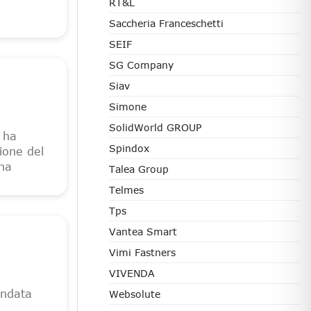
RT&L
Saccheria Franceschetti
SEIF
SG Company
Siav
Simone
SolidWorld GROUP
 ha
Spindox
ione del
gna
Talea Group
Telmes
Tps
Vantea Smart
Vimi Fastners
VIVENDA
ondata
Websolute