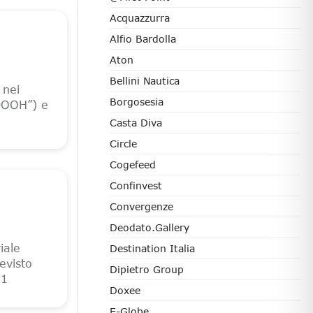
Acquazzurra
Alfio Bardolla
Aton
Bellini Nautica
 nei
Borgosesia
“DOOH”) e
Casta Diva
Circle
Cogefeed
Confinvest
Convergenze
Deodato.Gallery
iale
Destination Italia
evisto
Dipietro Group
11
Doxee
E-Globe