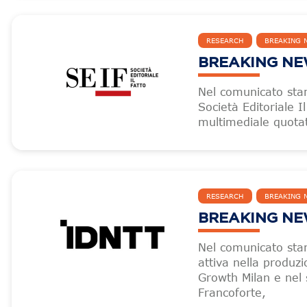
RESEARCH
BREAKING 
BREAKING NEW
Nel comunicato stam
Società Editoriale 
multimediale quota
RESEARCH
BREAKING 
BREAKING NEW
Nel comunicato sta
attiva nella produz
Growth Milan e nel
Francoforte,