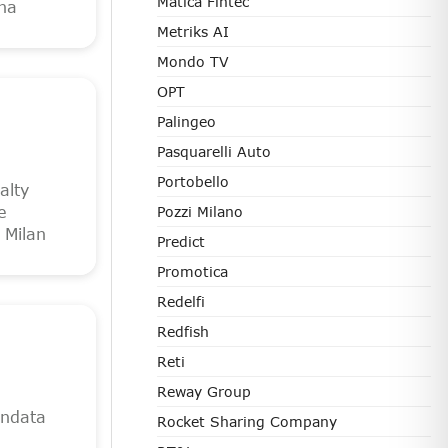
Matica Fintec
gna
Metriks AI
Mondo TV
OPT
Palingeo
Pasquarelli Auto
Portobello
alty
e
Pozzi Milano
 Milan
Predict
Promotica
Redelfi
Redfish
Reti
Reway Group
ondata
Rocket Sharing Company