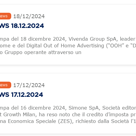
18
/
12
/
2024
NEWS
S 18.12.2024
mpa del 18 dicembre 2024, Vivenda Group SpA, leader
 Home e del Digital Out of Home Advertising (“OOH” e 
o Gruppo operante attraverso un
17
/
12
/
2024
NEWS
S 17.12.2024
mpa del 16 dicembre 2024, Simone SpA, Società editor
 Growth Milan, ha reso noto che il credito d’imposta pr
ona Economica Speciale (ZES), richiesto dalla Società l’