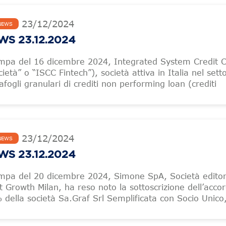
23
/
12
/
2024
NEWS
S 23.12.2024
mpa del 16 dicembre 2024, Integrated System Credit C
ietà” o “ISCC Fintech”), società attiva in Italia nel sett
tafogli granulari di crediti non performing loan (crediti
23
/
12
/
2024
NEWS
S 23.12.2024
mpa del 20 dicembre 2024, Simone SpA, Società editor
 Growth Milan, ha reso noto la sottoscrizione dell’acco
% della società Sa.Graf Srl Semplificata con Socio Unico