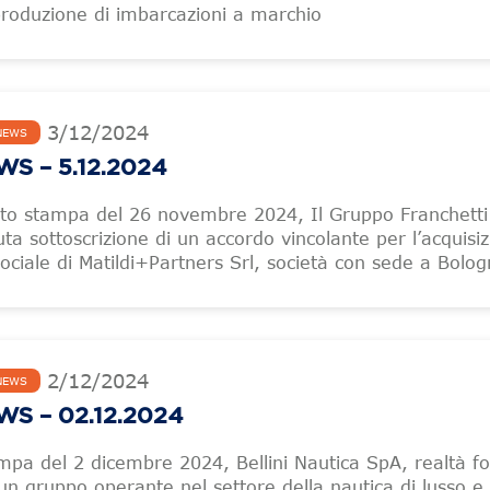
 produzione di imbarcazioni a marchio
3
/
12
/
2024
NEWS
S – 5.12.2024
ato stampa del 26 novembre 2024, Il Gruppo Franchetti
ta sottoscrizione di un accordo vincolante per l’acquisiz
ociale di Matildi+Partners Srl, società con sede a Bolo
2
/
12
/
2024
NEWS
S – 02.12.2024
mpa del 2 dicembre 2024, Bellini Nautica SpA, realtà f
un gruppo operante nel settore della nautica di lusso e