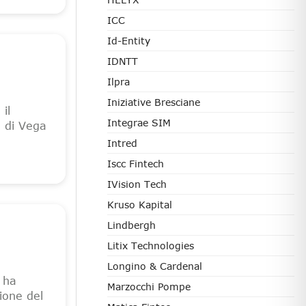
ICC
Id-Entity
IDNTT
Ilpra
Iniziative Bresciane
il
Integrae SIM
e di Vega
Intred
Iscc Fintech
IVision Tech
Kruso Kapital
Lindbergh
Litix Technologies
Longino & Cardenal
 ha
Marzocchi Pompe
ione del