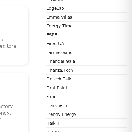
EdgeLab
Emma Villas
Energy Time
ESPE
ne di
Expert.ai
 editore
Farmacosmo
Financial Galà
Finanza.tech
Fintech Talk
First Point
Fope
Franchetti
ctory
onext
Frendy Energy
di
Haiki+
HELYX