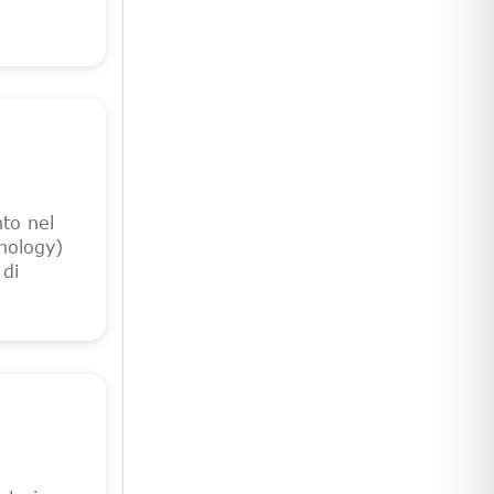
to nel
nology)
 di