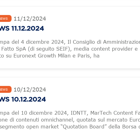
11
/
12
/
2024
NEWS
S 11.12.2024
pa del 4 dicembre 2024, Il Consiglio di Amministrazio
Il Fatto SpA (di seguito SEIF), media content provider e
to su Euronext Growth Milan e Paris, ha
10
/
12
/
2024
NEWS
S 10.12.2024
mpa del 10 dicembre 2024, IDNTT, MarTech Content Fa
ione di contenuti omnichannel, quotata sul mercato Eur
 segmento open market “Quotation Board” della Borsa 