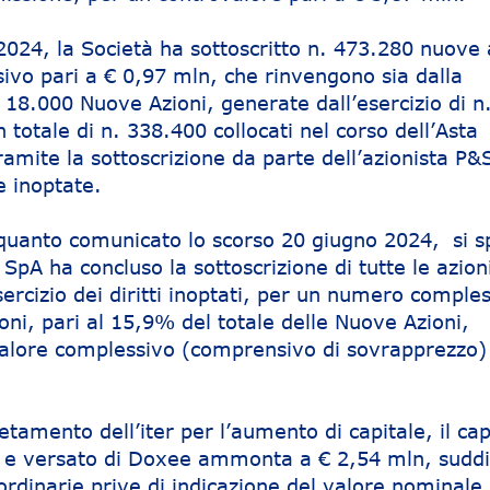
2024, la Società ha sottoscritto n. 473.280 nuove 
ivo pari a € 0,97 mln, che rinvengono sia dalla
. 18.000 Nuove Azioni, generate dall’esercizio di n
un totale di n. 338.400 collocati nel corso dell’Asta
tramite la sottoscrizione da parte dell’azionista P
te inoptate.
quanto comunicato lo scorso 20 giugno 2024, si sp
 SpA ha concluso la sottoscrizione di tutte le azion
ercizio dei diritti inoptati, per un numero comples
ni, pari al 15,9% del totale delle Nuove Azioni,
alore complessivo (comprensivo di sovrapprezzo) 
etamento dell’iter per l’aumento di capitale, il cap
to e versato di Doxee ammonta a € 2,54 mln, suddi
ordinarie prive di indicazione del valore nominale