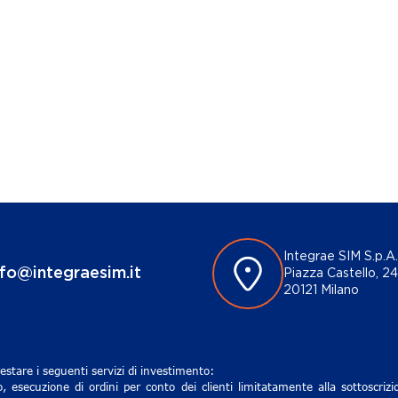
Integrae SIM S.p.A.
nfo@integraesim.it
Piazza Castello, 24
20121 Milano
estare i seguenti servizi di investimento:
, esecuzione di ordini per conto dei clienti limitatamente alla sottoscri