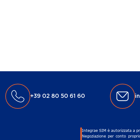
+39 02 80 50 61 60
i
Integrae SIM è autorizzata a pr
Negoziazione per conto proprio