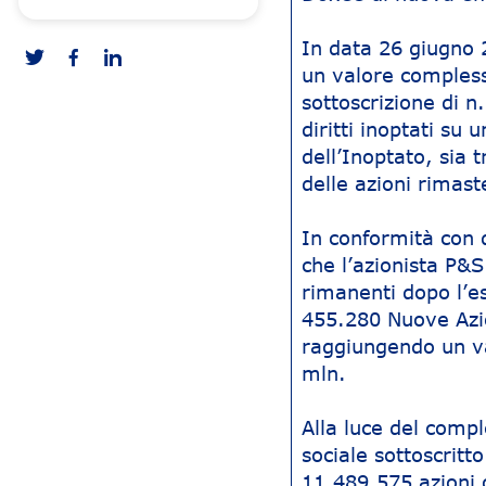
In data 26 giugno 
un valore compless
sottoscrizione di n
diritti inoptati su 
dell’Inoptato, sia 
delle azioni rimas
In conformità con 
che l’azionista P&S
rimanenti dopo l’es
455.280 Nuove Azio
raggiungendo un v
mln.
Alla luce del compl
sociale sottoscrit
11.489.575 azioni 