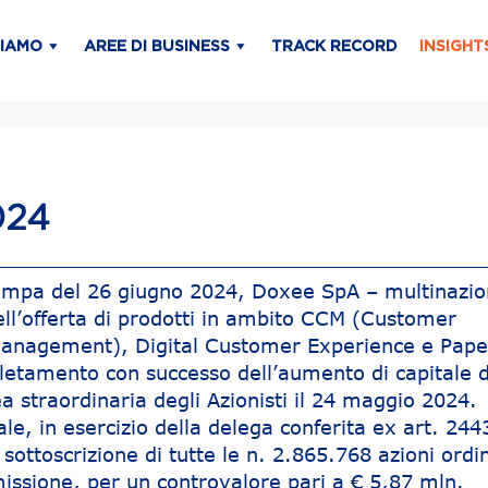
SIAMO
AREE DI BUSINESS
TRACK RECORD
INSIGHT
024
ampa del 26 giugno 2024, Doxee SpA – multinazio
ell’offerta di prodotti in ambito CCM (Customer
nagement), Digital Customer Experience e Paper
letamento con successo dell’aumento di capitale d
a straordinaria degli Azionisti il 24 maggio 2024.
le, in esercizio della delega conferita ex art. 244
a sottoscrizione di tutte le n. 2.865.768 azioni ordi
ssione, per un controvalore pari a € 5,87 mln.