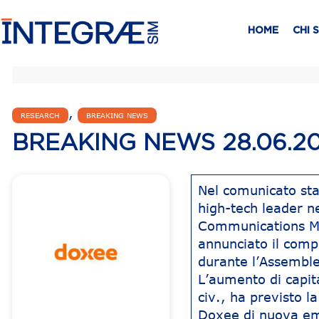
HOME
CHI 
,
RESEARCH
BREAKING NEWS
BREAKING NEWS 28.06.2
Nel comunicato st
high-tech leader n
Communications Ma
annunciato il comp
durante l’Assemble
L’aumento di capita
civ., ha previsto l
Doxee di nuova emi