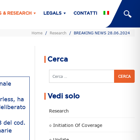
S & RESEARCH
LEGALS
CONTATTI
Home
/
Research
/
BREAKING NEWS 28.06.2024
Cerca
Cerca
nale
Vedi solo
less, ha
eliberato
Research
3 del cod.
○ Initiation Of Coverage
narie
○ Update