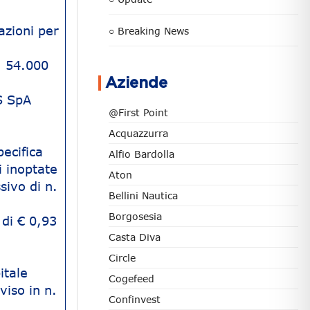
azioni per
○ Breaking News
. 54.000
Aziende
&S SpA
@First Point
Acquazzurra
ecifica
Alfio Bardolla
i inoptate
Aton
sivo di n.
Bellini Nautica
Borgosesia
di € 0,93
Casta Diva
Circle
itale
Cogefeed
viso in n.
Confinvest
.