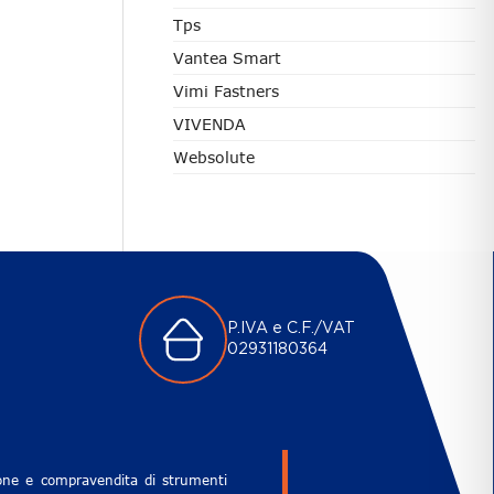
Tps
Vantea Smart
Vimi Fastners
VIVENDA
Websolute
P.IVA e C.F./VAT
02931180364
zione e compravendita di strumenti