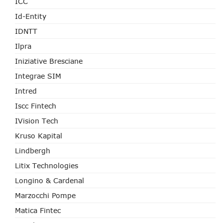
ICC
Id-Entity
IDNTT
Ilpra
Iniziative Bresciane
Integrae SIM
Intred
Iscc Fintech
IVision Tech
Kruso Kapital
Lindbergh
Litix Technologies
Longino & Cardenal
Marzocchi Pompe
Matica Fintec