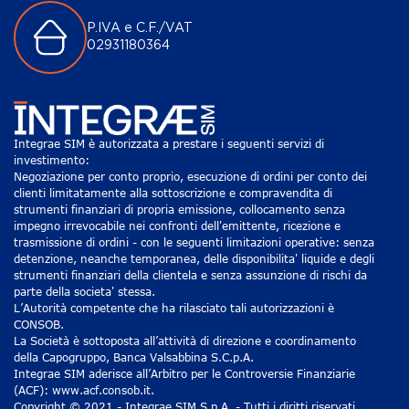
P.IVA e C.F./VAT
02931180364
Integrae SIM è autorizzata a prestare i seguenti servizi di
investimento:
Negoziazione per conto proprio, esecuzione di ordini per conto dei
clienti limitatamente alla sottoscrizione e compravendita di
strumenti finanziari di propria emissione, collocamento senza
impegno irrevocabile nei confronti dell'emittente, ricezione e
trasmissione di ordini - con le seguenti limitazioni operative: senza
detenzione, neanche temporanea, delle disponibilita' liquide e degli
strumenti finanziari della clientela e senza assunzione di rischi da
parte della societa' stessa.
L’Autorità competente che ha rilasciato tali autorizzazioni è
CONSOB.
La Società è sottoposta all’attività di direzione e coordinamento
della Capogruppo, Banca Valsabbina S.C.p.A.
Integrae SIM aderisce all’Arbitro per le Controversie Finanziarie
(ACF): www.acf.consob.it.
Copyright © 2021 - Integrae SIM S.p.A. - Tutti i diritti riservati