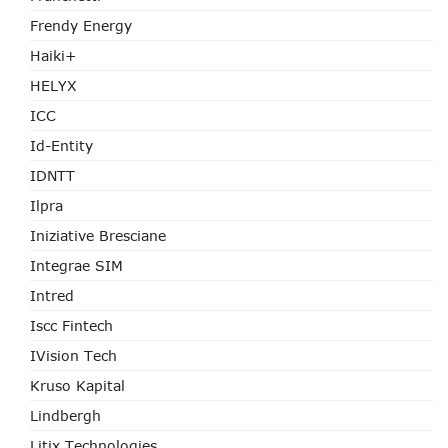
Frendy Energy
Haiki+
HELYX
ICC
Id-Entity
IDNTT
Ilpra
Iniziative Bresciane
Integrae SIM
Intred
Iscc Fintech
IVision Tech
Kruso Kapital
Lindbergh
Litix Technologies