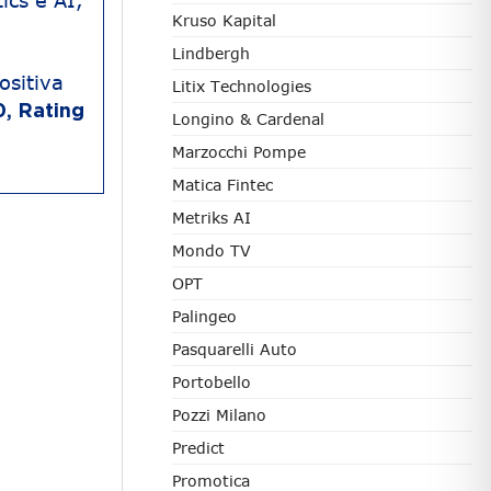
ics e AI,
Kruso Kapital
Lindbergh
ositiva
Litix Technologies
0, Rating
Longino & Cardenal
Marzocchi Pompe
Matica Fintec
Metriks AI
Mondo TV
OPT
Palingeo
Pasquarelli Auto
Portobello
Pozzi Milano
Predict
Promotica