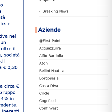
do
e
○ Breaking News
ità
ics e
Aziende
tiva nel
@First Point
 un
oltre il
Acquazzurra
, società
Alfio Bardolla
,il
Aton
ca € 0,30
Bellini Nautica
Borgosesia
a circa €
Casta Diva
 Gruppo
Circle
8,4% in
Cogefeed
ecedente.
Confinvest
 inerenti