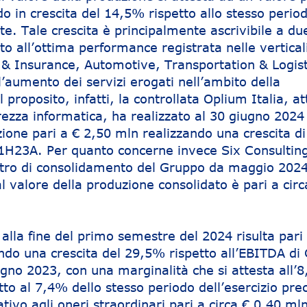
o in crescita del 14,5% rispetto allo stesso perio
e. Tale crescita è principalmente ascrivibile a du
o all’ottima performance registrata nelle vertical
g & Insurance, Automotive, Transportation & Logist
all’aumento dei servizi erogati nell’ambito della
 proposito, infatti, la controllata Oplium Italia, at
rezza informatica, ha realizzato al 30 giugno 2024
ione pari a € 2,50 mln realizzando una crescita di 
’1H23A. Per quanto concerne invece Six Consulting
tro di consolidamento del Gruppo da maggio 2024
al valore della produzione consolidato è pari a cir
lla fine del primo semestre del 2024 risulta pari 
do una crescita del 29,5% rispetto all’EBITDA di
ugno 2023, con una marginalità che si attesta all’
etto al 7,4% dello stesso periodo dell’esercizio pr
tivo agli oneri straordinari pari a circa € 0,40 mln