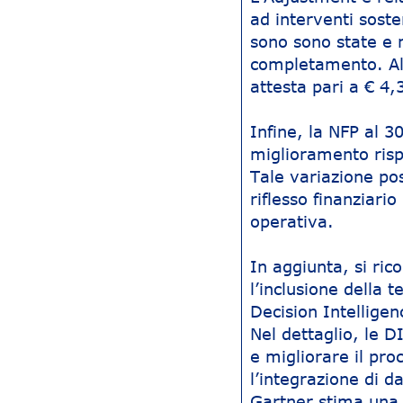
ad interventi soste
sono sono state e n
completamento. Al n
attesta pari a € 4,
Infine, la NFP al 3
miglioramento risp
Tale variazione pos
riflesso finanziari
operativa.
In aggiunta, si ri
l’inclusione della 
Decision Intellige
Nel dettaglio, le 
e migliorare il pr
l’integrazione di da
Gartner stima una n