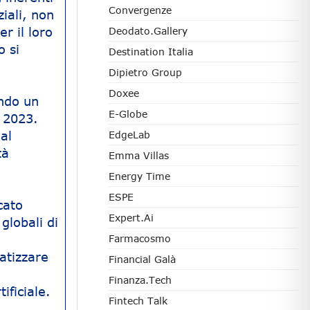
Convergenze
ziali, non
r il loro
Deodato.Gallery
o si
Destination Italia
Dipietro Group
Doxee
ando un
E-Globe
e 2023.
al
EdgeLab
tà
Emma Villas
Energy Time
ESPE
cato
Expert.ai
globali di
Farmacosmo
atizzare
Financial Galà
Finanza.tech
ificiale.
Fintech Talk