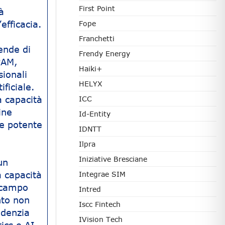
First Point
à
efficacia.
Fope
Franchetti
ende di
Frendy Energy
PAM,
Haiki+
sionali
HELYX
ificiale.
a capacità
ICC
ine
Id-Entity
 e potente
IDNTT
Ilpra
Iniziative Bresciane
un
a capacità
Integrae SIM
l campo
Intred
nto non
Iscc Fintech
idenzia
IVision Tech