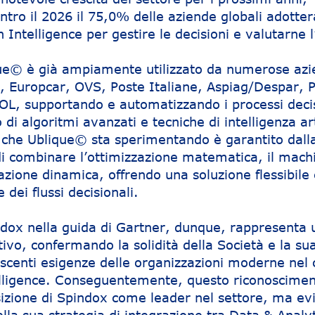
ntro il 2026 il 75,0% delle aziende globali adotter
 Intelligence per gestire le decisioni e valutarne l’
ue© è già ampiamente utilizzato da numerose azi
nel, Europcar, OVS, Poste Italiane, Aspiag/Despar, 
 SOL, supportando e automatizzando i processi deci
di algoritmi avanzati e tecniche di intelligenza art
 che Ublique© sta sperimentando è garantito dall
di combinare l’ottimizzazione matematica, il mach
azione dinamica, offrendo una soluzione flessibile
 dei flussi decisionali.
indox nella guida di Gartner, dunque, rappresenta 
tivo, confermando la solidità della Società e la su
rescenti esigenze delle organizzazioni moderne ne
elligence. Conseguentemente, questo riconoscime
osizione di Spindox come leader nel settore, ma ev