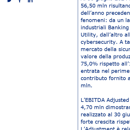
56,50 mln risultand
dell’anno precedent
fenomeni: da un lat
industriali Bankin
Utility, dall’altro 
cybersecurity. A tal
mercato della sicu
valore della produz
75,0% rispetto all
entrata nel perime
contributo fornito 
mln.
L’EBITDA Adjusted a
4,70 mln dimostran
realizzato al 30 gi
forte crescita risp
L’Adjustment è rela