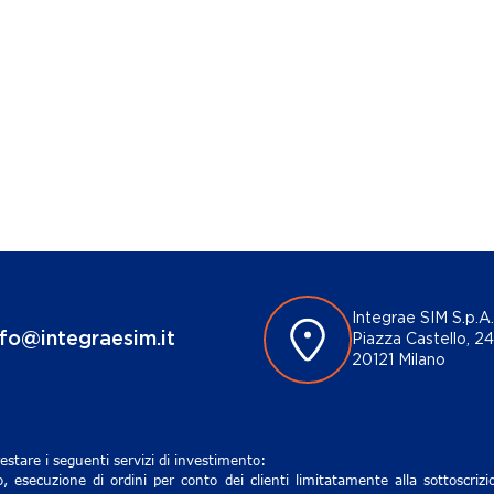
Integrae SIM S.p.A.
nfo@integraesim.it
Piazza Castello, 24
20121 Milano
estare i seguenti servizi di investimento:
, esecuzione di ordini per conto dei clienti limitatamente alla sottoscri