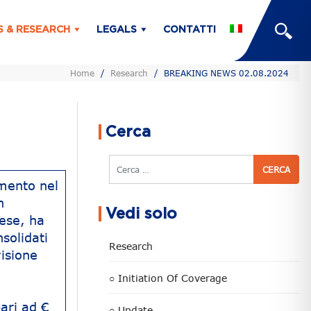
S & RESEARCH
LEGALS
CONTATTI
Home
/
Research
/
BREAKING NEWS 02.08.2024
Cerca
Cerca
imento nel
n
Vedi solo
rese, ha
solidati
Research
visione
○ Initiation Of Coverage
ari ad €
○ Update