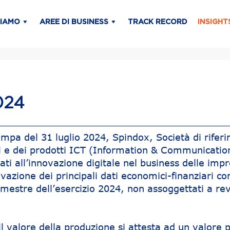
SIAMO
AREE DI BUSINESS
TRACK RECORD
INSIGHT
024
mpa del 31 luglio 2024, Spindox, Società di rifer
i e dei prodotti ICT (Information & Communicatio
ti all’innovazione digitale nel business delle imp
azione dei principali dati economici-finanziari con
emestre dell’esercizio 2024, non assoggettati a re
l valore della produzione si attesta ad un valore p