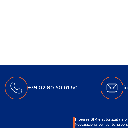
+39 02 80 50 61 60
i
Integrae SIM è autorizzata a pr
Negoziazione per conto proprio