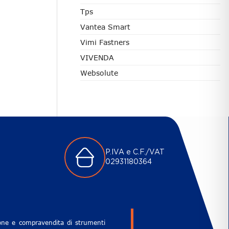
Tps
Vantea Smart
Vimi Fastners
VIVENDA
Websolute
P.IVA e C.F./VAT
02931180364
zione e compravendita di strumenti