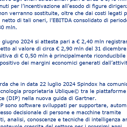
nuti per l’incentivazione all’esodo di figure dirigen
on verranno sostituite, oltre che dai costi legati pe
etto di tali oneri, l’EBITDA consolidato di period
30 mln.
0 giugno 2024 si attesta pari a € 2,40 mln registr
etto al valore di circa € 2,90 mln del 31 dicembr
itiva di € 0,50 mln è principalmente riconducibile 
o positivo dei margini economici generati dall’attivi
corda che in data 22 luglio 2024 Spindox ha comuni
tecnologia proprietaria Ublique© tra le piattaforme 
nce (DIP) nella nuova guida di Gartner.
DIP sono software sviluppati per supportare, autom
ocesso decisionale di persone e macchine tramite
ti, analisi, conoscenze e tecniche di intelligenza art
otevole crescita del settore per i prossimi anni,