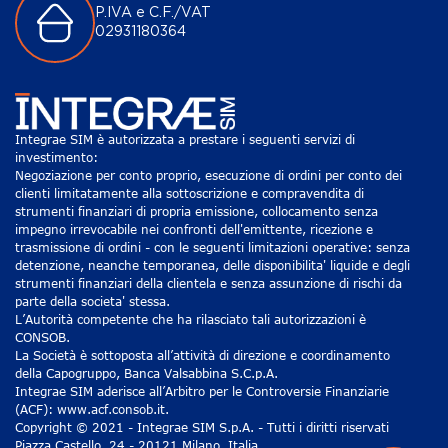
P.IVA e C.F./VAT
02931180364
Integrae SIM è autorizzata a prestare i seguenti servizi di
investimento:
Negoziazione per conto proprio, esecuzione di ordini per conto dei
clienti limitatamente alla sottoscrizione e compravendita di
strumenti finanziari di propria emissione, collocamento senza
impegno irrevocabile nei confronti dell'emittente, ricezione e
trasmissione di ordini - con le seguenti limitazioni operative: senza
detenzione, neanche temporanea, delle disponibilita' liquide e degli
strumenti finanziari della clientela e senza assunzione di rischi da
parte della societa' stessa.
L’Autorità competente che ha rilasciato tali autorizzazioni è
CONSOB.
La Società è sottoposta all’attività di direzione e coordinamento
della Capogruppo, Banca Valsabbina S.C.p.A.
Integrae SIM aderisce all’Arbitro per le Controversie Finanziarie
(ACF): www.acf.consob.it.
Copyright © 2021 - Integrae SIM S.p.A. - Tutti i diritti riservati
Piazza Castello, 24 - 20121 Milano, Italia.