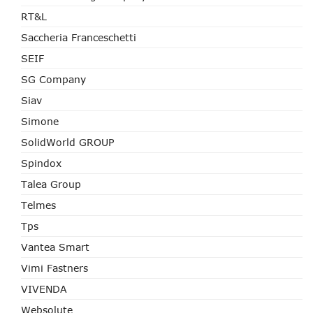
RT&L
Saccheria Franceschetti
SEIF
SG Company
Siav
Simone
SolidWorld GROUP
Spindox
Talea Group
Telmes
Tps
Vantea Smart
Vimi Fastners
VIVENDA
Websolute