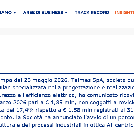
SIAMO
AREE DI BUSINESS
TRACK RECORD
INSIGHT
ampa del 28 maggio 2026, Telmes SpA, società qu
lan specializzata nella progettazione e realizzazi
urezza e l’efficienza elettrica, ha comunicato ricav
marzo 2026 pari a € 1,85 mln, non soggetti a revis
ita del 17,4% rispetto a € 1,58 mln registrati al 3
nte, la Società ha annunciato l’avvio di un perco
tturale dei processi industriali in ottica AI-centric