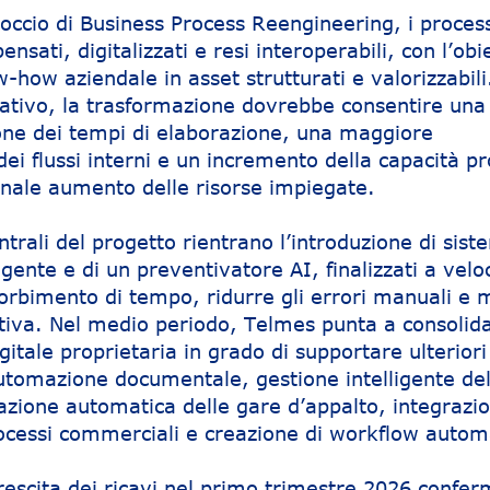
occio di Business Process Reengineering, i process
sati, digitalizzati e resi interoperabili, con l’obie
-how aziendale in asset strutturati e valorizzabili
rativo, la trasformazione dovrebbe consentire una
zione dei tempi di elaborazione, una maggiore
ei flussi interni e un incremento della capacità p
nale aumento delle risorse impiegate.
ntrali del progetto rientrano l’introduzione di sist
gente e di un preventivatore AI, finalizzati a velo
sorbimento di tempo, ridurre gli errori manuali e 
ativa. Nel medio periodo, Telmes punta a consolid
igitale proprietaria in grado di supportare ulteriori
 automazione documentale, gestione intelligente del
ione automatica delle gare d’appalto, integrazio
processi commerciali e creazione di workflow automa
escita dei ricavi nel primo trimestre 2026 conferm