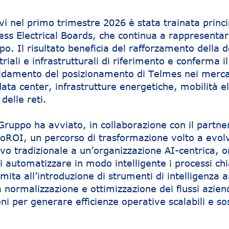
avi nel primo trimestre 2026 è stata trainata prin
ness Electrical Boards, che continua a rappresentar
po. Il risultato beneficia del rafforzamento della
riali e infrastrutturali di riferimento e conferma il
lidamento del posizionamento di Telmes nei merca
 data center, infrastrutture energetiche, mobilità el
delle reti.
Gruppo ha avviato, in collaborazione con il partne
oROI, un percorso di trasformazione volto a evol
vo tradizionale a un’organizzazione AI-centrica, o
di automatizzare in modo intelligente i processi ch
limita all’introduzione di strumenti di intelligenza ar
 normalizzazione e ottimizzazione dei flussi aziend
ni per generare efficienze operative scalabili e sos