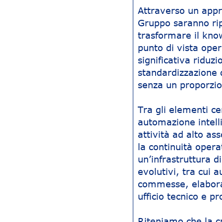
Attraverso un appr
Gruppo saranno ripen
trasformare il know
punto di vista ope
significativa ridu
standardizzazione d
senza un proporzio
Tra gli elementi ce
automazione intelli
attività ad alto as
la continuità oper
un’infrastruttura d
evolutivi, tra cui
commesse, elaboraz
ufficio tecnico e 
Riteniamo che la cr