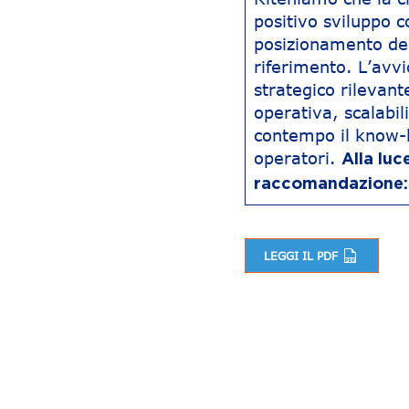
positivo sviluppo 
posizionamento del 
riferimento. L’avv
strategico rilevant
operativa, scalabi
contempo il know-h
operatori.
Alla lu
raccomandazione: t
LEGGI IL PDF
Navigazione articoli