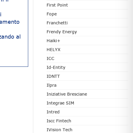
First Point
i
Fope
elemento
Franchetti
a
Frendy Energy
zando al
Haiki+
HELYX
ICC
Id-Entity
IDNTT
Ilpra
Iniziative Bresciane
Integrae SIM
Intred
Iscc Fintech
IVision Tech