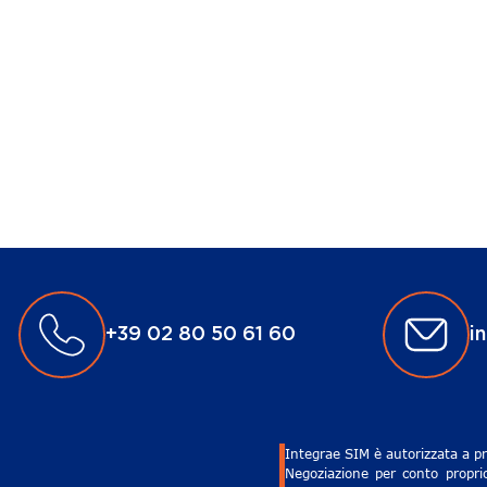
+39 02 80 50 61 60
i
Integrae SIM è autorizzata a pr
Negoziazione per conto proprio