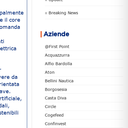
cipalmente
○ Breaking News
e il core
 domanda
Aziende
ti
@First Point
ettrica
Acquazzurra
Alfio Bardolla
r
Aton
vere da
Bellini Nautica
rientata
Borgosesia
iave.
tificiale,
Casta Diva
ali,
Circle
tenibili
Cogefeed
Confinvest