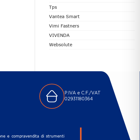
Tps
Vantea Smart
Vimi Fastners
VIVENDA
Websolute
P.IVA e C.F./VAT
02931180364
zione e compravendita di strumenti