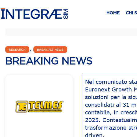
HOME
CHI 
,
RESEARCH
BREAKING NEWS
BREAKING NEWS
Nel comunicato st
Euronext Growth Mi
soluzioni per la sic
consolidati al 31 
contabile, in cresc
2025. Contestualme
trasformazione stru
driven.