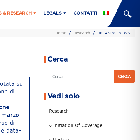
S & RESEARCH
LEGALS
CONTATTI
Home
/
Research
/
BREAKING NEWS
Cerca
Cerca
otata su
one di
Vedi solo
i
ione
Research
1 marzo
rso di
○ Initiation Of Coverage
 e data-
○ Update