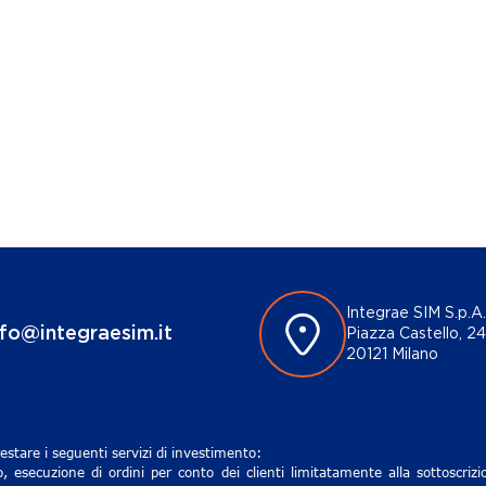
Integrae SIM S.p.A.
nfo@integraesim.it
Piazza Castello, 24
20121 Milano
estare i seguenti servizi di investimento:
, esecuzione di ordini per conto dei clienti limitatamente alla sottoscri