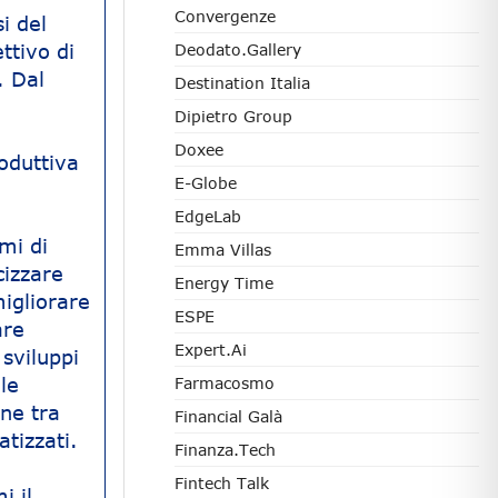
Convergenze
i del
ttivo di
Deodato.Gallery
. Dal
Destination Italia
Dipietro Group
Doxee
roduttiva
E-Globe
EdgeLab
emi di
Emma Villas
cizzare
Energy Time
migliorare
ESPE
are
Expert.ai
 sviluppi
le
Farmacosmo
ne tra
Financial Galà
tizzati.
Finanza.tech
Fintech Talk
i il