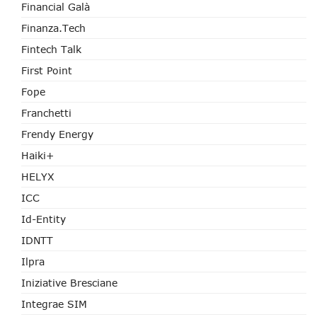
Financial Galà
Finanza.tech
Fintech Talk
First Point
Fope
Franchetti
Frendy Energy
Haiki+
HELYX
ICC
Id-Entity
IDNTT
Ilpra
Iniziative Bresciane
Integrae SIM