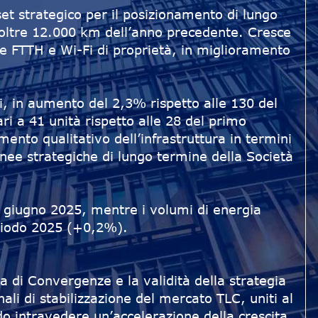
sset strategico per il posizionamento di lungo
 oltre 12.000 km dell’anno precedente. Cresce
ete FTTH e Wi-Fi di proprietà, in miglioramento
ti, in aumento del 2,3% rispetto alle 130 del
 a 41 unità rispetto alle 28 del primo
to qualitativo dell’infrastruttura in termini
linee strategiche di lungo termine della Società
30 giugno 2025, mentre i volumi di energia
eriodo 2025 (+0,2%).
a di Convergenze e la validità della strategia
gnali di stabilizzazione del mercato TLC, uniti al
ndo intravedere un’accelerazione della crescita