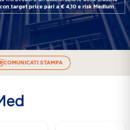
n target price pari a € 4,10 e risk Medium
COMUNICATI STAMPA
 Med