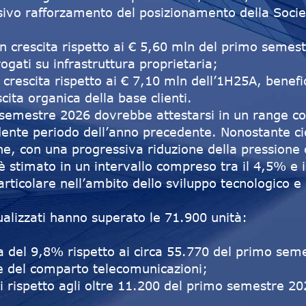
vo rafforzamento del posizionamento della Società
in crescita rispetto ai € 5,60 mln del primo semest
rogati su infrastruttura proprietaria;
 crescita rispetto ai € 7,10 mln dell’1H25A, benef
cita organica della base clienti.
o semestre 2026 dovrebbe attestarsi in un range c
ondente periodo dell’anno precedente. Nonostante c
one, con una progressiva riduzione della pressione
 stimato in un intervallo compreso tra il 4,5% e il
articolare nell’ambito dello sviluppo tecnologico e 
tualizzati hanno superato le 71.900 unità:
ta del 9,8% rispetto ai circa 55.770 del primo se
e del comparto telecomunicazioni;
vi rispetto agli oltre 11.200 del primo semestre 2