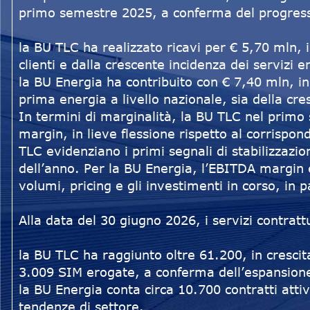
primo semestre 2025, a conferma del progressi
la BU TLC ha realizzato ricavi per € 5,70 mln, 
clienti e dalla crescente incidenza dei servizi e
la BU Energia ha contribuito con € 7,40 mln, in
prima energia a livello nazionale, sia della cres
In termini di marginalità, la BU TLC nel prim
margin, in lieve flessione rispetto al corrisp
TLC evidenziano i primi segnali di stabilizzazi
dell’anno. Per la BU Energia, l’EBITDA margin è
volumi, pricing e gli investimenti in corso, in p
Alla data del 30 giugno 2026, i servizi contrat
la BU TLC ha raggiunto oltre 61.200, in cresci
3.009 SIM erogate, a conferma dell’espansion
la BU Energia conta circa 10.700 contratti atti
tendenze di settore.