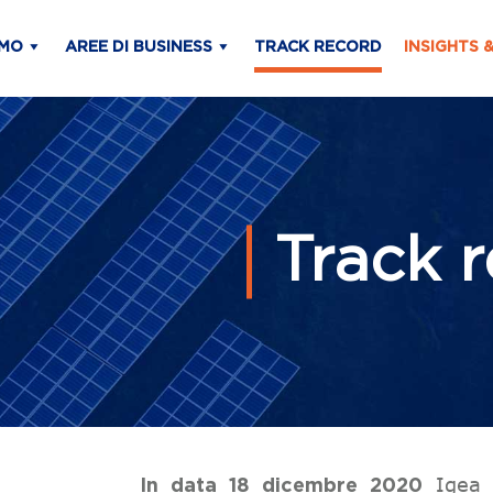
AMO
AREE DI BUSINESS
TRACK RECORD
INSIGHTS 
Track 
Igea M
In data 18 dicembre 2020