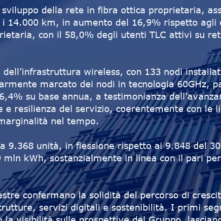
 sviluppo della rete in fibra ottica proprietaria, a
o i 14.000 km, in aumento del 16,9% rispetto agli
ietaria, con il 58,0% degli utenti TLC attivi su r
dell’infrastruttura wireless, con 133 nodi installa
rmente marcato dei nodi in tecnologia 60GHz, pari
4% su base annua, a testimonianza dell’avanzamen
ne e resilienza del servizio, coerentemente con le 
 marginalità nel tempo.
o a 9.368 unità, in flessione rispetto ai 9.848 del 
 mln kWh, sostanzialmente in linea con il pari p
stre confermano la solidità del percorso di crescit
rutture, servizi digitali e sostenibilità. I primi se
 la visibilità sulle prospettive del Gruppo, lascia