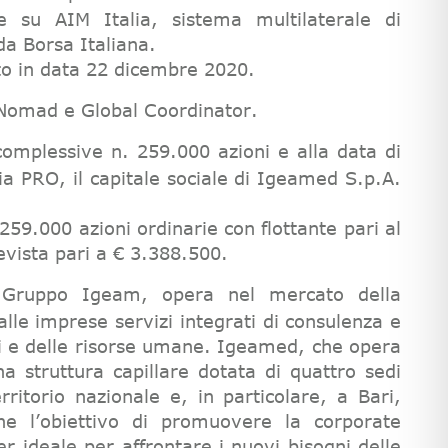
ie su AIM Italia, sistema multilaterale di
da Borsa Italiana.
uto in data 22 dicembre 2020.
i Nomad e Global Coordinator.
complessive n. 259.000 azioni e alla data di
lia PRO, il capitale sociale di Igeamed S.p.A.
59.000 azioni ordinarie con flottante pari al
evista pari a € 3.388.500.
Gruppo Igeam, opera nel mercato della
alle imprese servizi integrati di consulenza e
hi e delle risorse umane. Igeamed, che opera
a struttura capillare dotata di quattro sedi
erritorio nazionale e, in particolare, a Bari,
 l’obiettivo di promuovere la corporate
r ideale per affrontare i nuovi bisogni delle