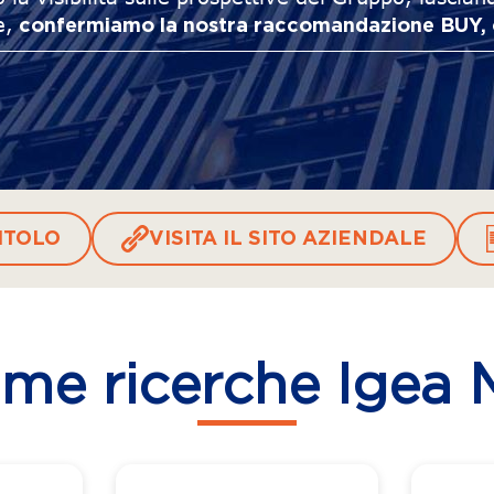
e,
confermiamo la nostra raccomandazione BUY, co
ITOLO
VISITA IL SITO AZIENDALE
ime ricerche Igea