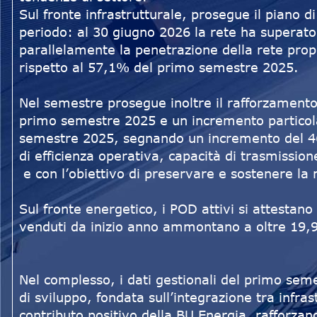
Sul fronte infrastrutturale, prosegue il piano di
periodo: al 30 giugno 2026 la rete ha superat
parallelamente la penetrazione della rete propr
rispetto al 57,1% del primo semestre 2025.
Nel semestre prosegue inoltre il rafforzamento 
primo semestre 2025 e un incremento particola
semestre 2025, segnando un incremento del 46,
di efficienza operativa, capacità di trasmissio
e con l’obiettivo di preservare e sostenere la
Sul fronte energetico, i POD attivi si attestan
venduti da inizio anno ammontano a oltre 19,9
Nel complesso, i dati gestionali del primo seme
di sviluppo, fondata sull’integrazione tra infrast
contributo positivo della BU Energia, rafforzano