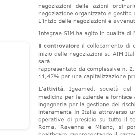
negoziazioni delle azioni ordinar
negoziazione organizzato e gestito 
L’inizio delle negoziazioni è avven
Integrae SIM ha agito in qualità d
il collocamento di 
Il controvalore
inizio delle negoziazioni su AIM Ita
sarà
rappresentato da complessive n. 2.2
11,47% per una capitalizzazione pr
Igeamed, società del 
L’attività.
medicina per le aziende e fornisce 
ingegneria per la gestione dei risc
interamente in Italia attraverso un
operative di presidio su tutto il t
Roma, Ravenna e Milano, si pone
healthcare rappresentando il partne