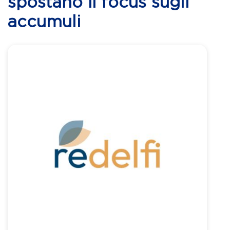
spostano il focus sugli
accumuli