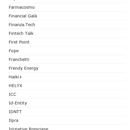
Farmacosmo
Financial Galà
Finanza.tech
Fintech Talk
First Point
Fope
Franchetti
Frendy Energy
Haiki+
HELYX
ICC
Id-Entity
IDNTT
Ilpra
Iniziative Bresciane