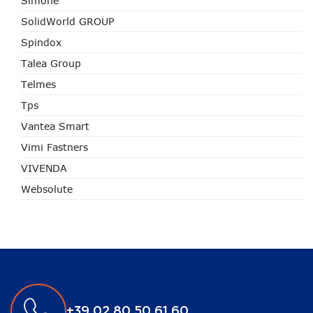
Simone
SolidWorld GROUP
Spindox
Talea Group
Telmes
Tps
Vantea Smart
Vimi Fastners
VIVENDA
Websolute
+39 02 80 50 61 60