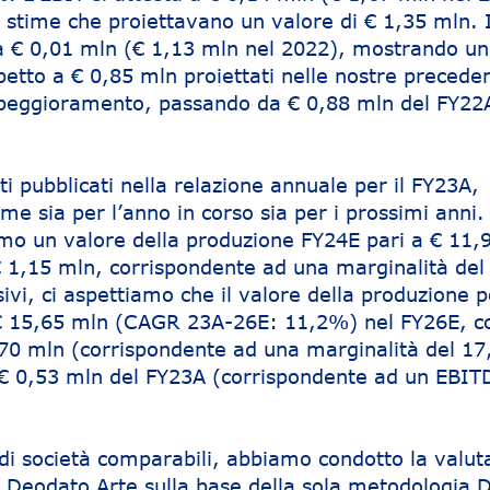
e stime che proiettavano un valore di € 1,35 mln. 
a € 0,01 mln (€ 1,13 mln nel 2022), mostrando u
petto a € 0,85 mln proiettati nelle nostre preceden
peggioramento, passando da € 0,88 mln del FY22
ati pubblicati nella relazione annuale per il FY23A,
me sia per l’anno in corso sia per i prossimi anni.
amo un valore della produzione FY24E pari a € 11,
 1,15 mln, corrispondente ad una marginalità de
sivi, ci aspettiamo che il valore della produzione 
€ 15,65 mln (CAGR 23A-26E: 11,2%) nel FY26E, c
70 mln (corrispondente ad una marginalità del 17
a € 0,53 mln del FY23A (corrispondente ad un EBIT
i società comparabili, abbiamo condotto la valut
i Deodato Arte sulla base della sola metodologia D