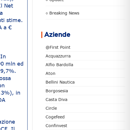
Il Net
na
○ Breaking News
ti stime.
A a €
Aziende
@First Point
 In
Acquazzurra
90 mln ed
Alfio Bardolla
l 9,7%.
Aton
possa
Bellini Nautica
on
Borgosesia
,3%), in
DA
Casta Diva
Circle
Cogefeed
azione
Confinvest
CF. Il