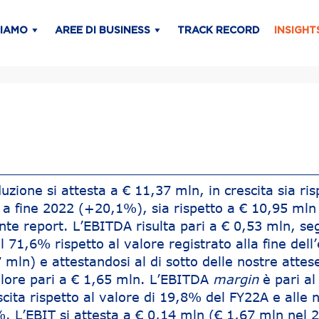
SIAMO
AREE DI BUSINESS
TRACK RECORD
INSIGHT
duzione si attesta a € 11,37 mln, in crescita sia ris
i a fine 2022 (+20,1%), sia rispetto a € 10,95 mln
nte report. L’EBITDA risulta pari a € 0,53 mln, s
 71,6% rispetto al valore registrato alla fine dell’
mln) e attestandosi al di sotto delle nostre attes
lore pari a € 1,65 mln. L’EBITDA
margin
è pari al
cita rispetto al valore di 19,8% del FY22A e alle 
%. L’EBIT si attesta a € 0,14 mln (€ 1,67 mln nel 