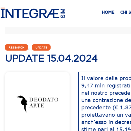
HOME
CHI 
,
RESEARCH
UPDATE
UPDATE 15.04.2024
Il valore della pro
9,47 mln registrat
nel nostro precede
una contrazione del
precedente (€ 1,87 
proiettavano un va
anch’esso in decres
stime pari al 15,1