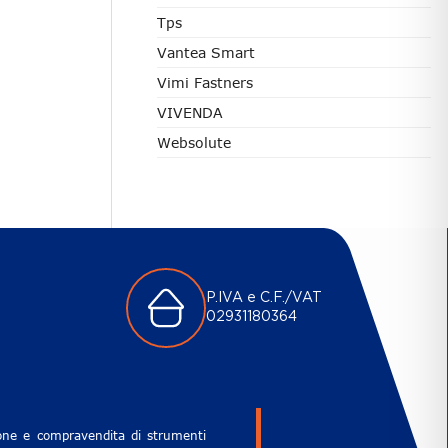
Tps
Vantea Smart
Vimi Fastners
VIVENDA
Websolute
P.IVA e C.F./VAT
02931180364
zione e compravendita di strumenti