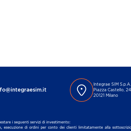
Integrae SIM S.p.A.
nfo@integraesim.it
Piazza Castello, 24
20121 Milano
estare i seguenti servizi di investimento:
, esecuzione di ordini per conto dei clienti limitatamente alla sottoscri