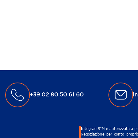
+39 02 80 50 61 60
i
Integrae SIM è autorizzata a pr
Negoziazione per conto proprio