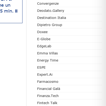
Convergenze
he un
,5 mln.
Deodato.Gallery
Il
Destination Italia
Dipietro Group
Doxee
E-Globe
EdgeLab
Emma Villas
Energy Time
ESPE
Expert.ai
Farmacosmo
Financial Galà
Finanza.tech
Fintech Talk