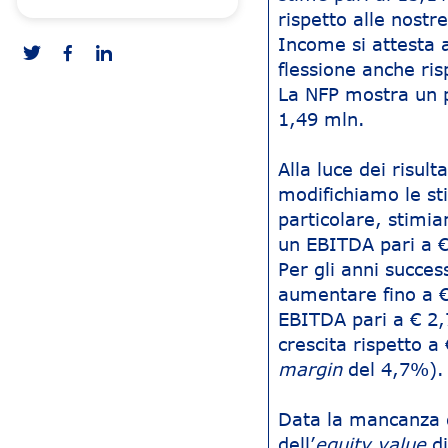
rispetto alle nostr
Income si attesta 
flessione anche ris
La NFP mostra un 
1,49 mln.
Alla luce dei risult
modifichiamo le sti
particolare, stimi
un EBITDA pari a €
Per gli anni succes
aumentare fino a 
EBITDA pari a € 2,
crescita rispetto 
margin
del 4,7%).
Data la mancanza d
dell’
equity value
d