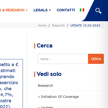
S & RESEARCH
LEGALS
CONTATTI
Home
/
Research
/
UPDATE 15.04.2024
Cerca
Cerca
petto a €
 stimati
Vedi solo
egnando
esercizio
Research
e, che
 4,7%,
○ Initiation Of Coverage
nostre
2022),
○ Update