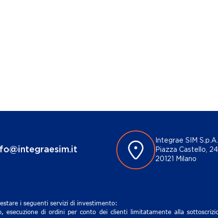
Integrae SIM S.p.A.
nfo@integraesim.it
Piazza Castello, 24
20121 Milano
estare i seguenti servizi di investimento:
, esecuzione di ordini per conto dei clienti limitatamente alla sottoscri