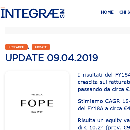
HOME
CHI 
,
RESEARCH
UPDATE
UPDATE 09.04.2019
I risultati del FY1
crescita sul fattura
passando da circa 
Stimiamo CAGR 18-2
del FY18A a circa €
Risulta un equity va
di € 10.24 (prev. €