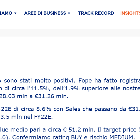
SIAMO
AREE DI BUSINESS
TRACK RECORD
INSIGHT
8A sono stati molto positivi. Fope ha fatto regist
to di circa l’11.5%, dell’1.9% superiore alle nostr
€28.03 mln a €31.26 mln.
2E di circa 8.6% con Sales che passano da €31
43.5 mln nel FY22E.
lue medio pari a circa € 51.2 mln. Il target price 
9.0). Confermiamo rating BUY e rischio MEDIUM.