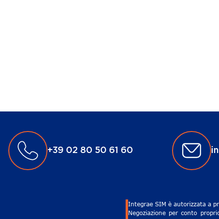
+39 02 80 50 61 60
i
Integrae SIM è autorizzata a pr
Negoziazione per conto proprio