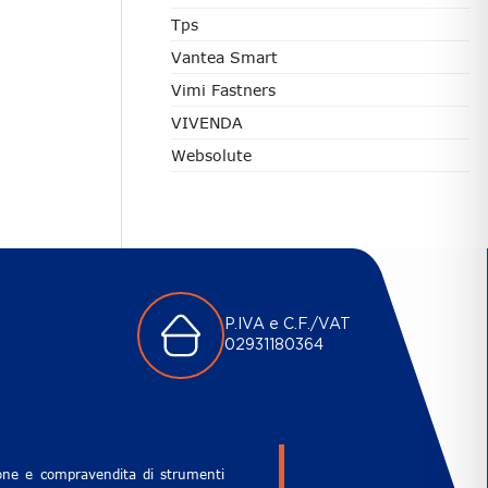
Tps
Vantea Smart
Vimi Fastners
VIVENDA
Websolute
P.IVA e C.F./VAT
02931180364
zione e compravendita di strumenti