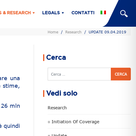
S & RESEARCH
LEGALS
CONTATTI
Home
/
Research
/
UPDATE 09.04.2019
Cerca
Cerca
rare una
e stime,
Vedi solo
.26 mln
Research
○ Initiation Of Coverage
è quindi
○ Update