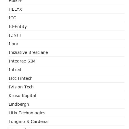
Haiki+
HELYX
ICC
Id-Entity
IDNTT
Ilpra
Iniziative Bresciane
Integrae SIM
Intred
Iscc Fintech
IVision Tech
Kruso Kapital
Lindbergh
Litix Technologies
Longino & Cardenal