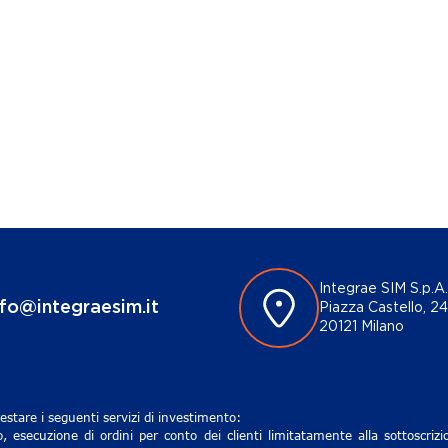
Integrae SIM S.p.A.
nfo@integraesim.it
Piazza Castello, 24
20121 Milano
estare i seguenti servizi di investimento:
, esecuzione di ordini per conto dei clienti limitatamente alla sottoscri