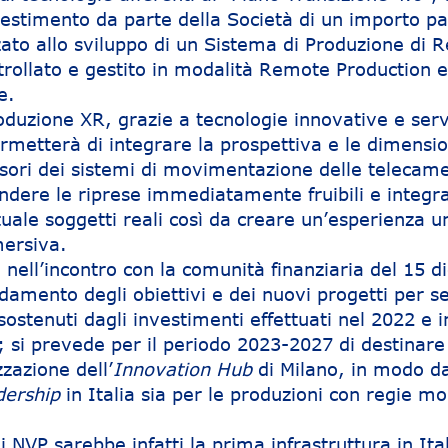
estimento da parte della Società di un importo par
zato allo sviluppo di un Sistema di Produzione di R
ollato e gestito in modalità Remote Production e 
e.
oduzione XR, grazie a tecnologie innovative e ser
rmetterà di integrare la prospettiva e le dimensio
sori dei sistemi di movimentazione delle telecame
ndere le riprese immediatamente fruibili e integr
uale soggetti reali così da creare un’esperienza u
ersiva.
, nell’incontro con la comunità finanziaria del 15 
damento degli obiettivi e dei nuovi progetti per se
 sostenuti dagli investimenti effettuati nel 2022 e 
; si prevede per il periodo 2023-2027 di destinare
zzazione dell’
Innovation Hub
di Milano, in modo d
dership
in Italia sia per le produzioni con regie mob
i NVP sarebbe infatti la prima infrastruttura in Ita