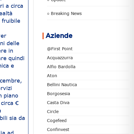
i a circa
ealtà
○ Breaking News
fruibile
ver
Aziende
ni delle
@First Point
re in
are quindi
Acquazzurra
nica e
Alfio Bardolla
Aton
dicembre,
Bellini Nautica
rvizi
Borgosesia
in piano
 circa €
Casta Diva
a
Circle
ili sia da
Cogefeed
Confinvest
lia ad