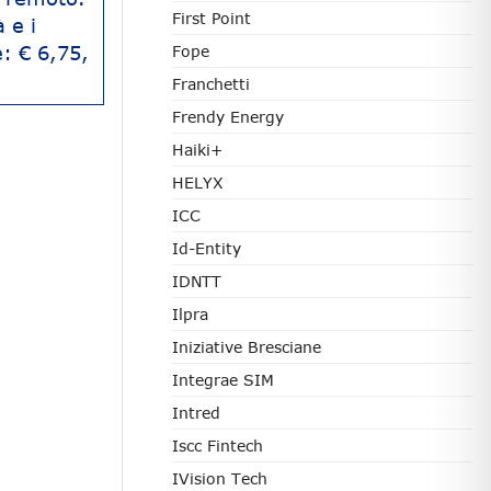
First Point
 e i
e: € 6,75,
Fope
Franchetti
Frendy Energy
Haiki+
HELYX
ICC
Id-Entity
IDNTT
Ilpra
Iniziative Bresciane
Integrae SIM
Intred
Iscc Fintech
IVision Tech