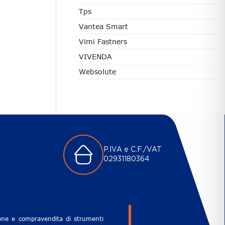
Tps
Vantea Smart
Vimi Fastners
VIVENDA
Websolute
P.IVA e C.F./VAT
02931180364
zione e compravendita di strumenti