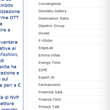
Convergenze
 ambito
lizzazione
Deodato.Gallery
forme OTT
Destination Italia
ta
Dipietro Group
ire a
Doxee
E-Globe
diventare
ative ai
EdgeLab
 Fashion
,
Emma Villas
di
Energy Time
scita ha
ESPE
tazione e
Expert.ai
 sul
e pari a €
Farmacosmo
Financial Galà
tà di NVP
Finanza.tech
settore
Fintech Talk
a remoto.