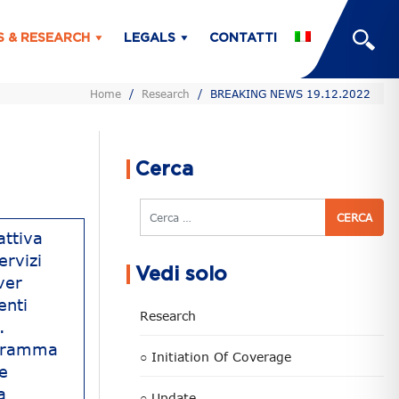
S & RESEARCH
LEGALS
CONTATTI
Home
/
Research
/
BREAKING NEWS 19.12.2022
Cerca
Cerca
attiva
ervizi
Vedi solo
ver
enti
Research
.
rogramma
○ Initiation Of Coverage
se
a
○ Update