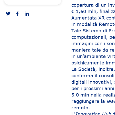
copertura di un inv
€ 1,60 mln, finaliz
Aumentata XR contr
in modalità Remot
Tale Sistema di Pr
computazionali, pe
immagini con i sen
maniera tale da re
in un’ambiente virt
psichicamente imm
La Società, inoltre
conferma il consoli
digitali innovativi,
per i prossimi anni
5,0 mln nella reali
raggiungere la
lea
remoto.
L’
Innovation Hub
d