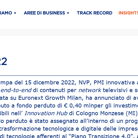
SIAMO
AREE DI BUSINESS
TRACK RECORD
INSIGHT
22
ampa del 15 dicembre 2022, NVP, PMI innovativa 
e
end-to-end
di contenuti per
network
televisivi e s
tata su Euronext Growth Milan, ha annunciato di a
buto a fondo perduto di € 0,40 mlnper gli investim
bili nell’
Innovation Hub
di Cologno Monzese (MI)
ndo perduto è stato assegnato all’interno di un p
 trasformazione tecnologica e digitale delle impre
 di tecnologie afferenti al “Piano Transizione 4.0”, 