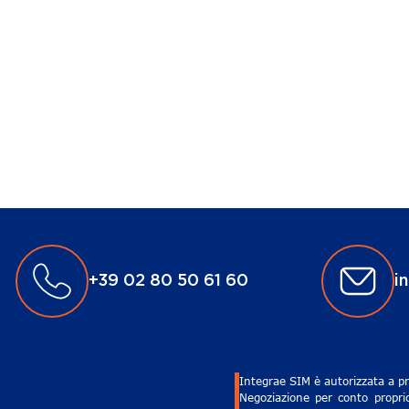
+39 02 80 50 61 60
i
Integrae SIM è autorizzata a pr
Negoziazione per conto proprio