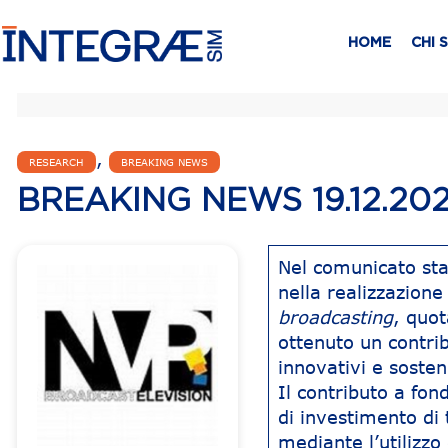
HOME
CHI 
,
RESEARCH
BREAKING NEWS
BREAKING NEWS 19.12.20
Nel comunicato st
nella realizzazion
broadcasting
, quo
ottenuto un contri
innovativi e sosteni
Il contributo a fo
di investimento di
mediante l’utilizzo