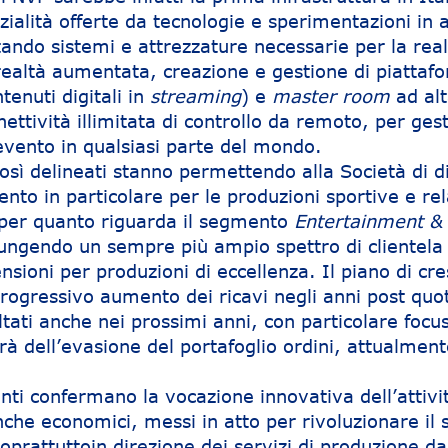
zialità offerte da tecnologie e sperimentazioni in
tando sistemi e attrezzature necessarie per la rea
n realtà aumentata, creazione e gestione di piatta
tenuti digitali in
streaming
) e
master room
ad al
ettività illimitata di controllo da remoto, per gest
 evento in qualsiasi parte del mondo.
 così delineati stanno permettendo alla Società di 
ento in particolare per le produzioni sportive e rel
per quanto riguarda il segmento
Entertainment &
giungendo un sempre più ampio spettro di clientela 
ioni per produzioni di eccellenza. Il piano di cre
progressivo aumento dei ricavi negli anni post quo
ultati anche nei prossimi anni, con particolare focus
à dell’evasione del portafoglio ordini, attualment
nti confermano la vocazione innovativa dell’attivi
anche economici, messi in atto per rivoluzionare il 
soprattuttoin direzione dei servizi di produzione d