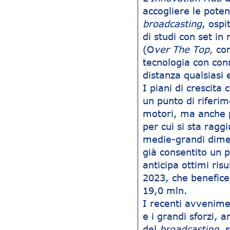
accogliere le poten
broadcasting
, ospi
di studi con set i
(O
ver The Top,
con
tecnologia con conn
distanza qualsiasi
I piani di crescita
un punto di riferim
motori, ma anche 
per cui si sta rag
medie-grandi dimens
già consentito un 
anticipa ottimi ris
2023, che beneficer
19,0 mln.
I recenti avvenime
e i grandi sforzi, 
del
broadcasting
, 