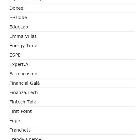
Doxee
E-Globe
EdgeLab
Emma Villas
Energy Time
ESPE
Expert.ai
Farmacosmo
Financial Galà
Finanza.tech
Fintech Talk
First Point
Fope
Franchetti
Frendy Energy