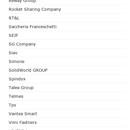
Reway Group
Rocket Sharing Company
RT&L
Saccheria Franceschetti
SEIF
SG Company
Siav
Simone
SolidWorld GROUP
Spindox
Talea Group
Telmes
Tps
Vantea Smart
Vimi Fastners