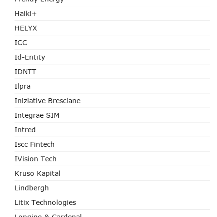
Haiki+
HELYX
ICC
Id-Entity
IDNTT
Ilpra
Iniziative Bresciane
Integrae SIM
Intred
Iscc Fintech
IVision Tech
Kruso Kapital
Lindbergh
Litix Technologies
Longino & Cardenal