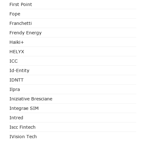
First Point
Fope
Franchetti
Frendy Energy
Haiki+
HELYX
ICC
Id-Entity
IDNTT
Ilpra
Iniziative Bresciane
Integrae SIM
Intred
Iscc Fintech
IVision Tech