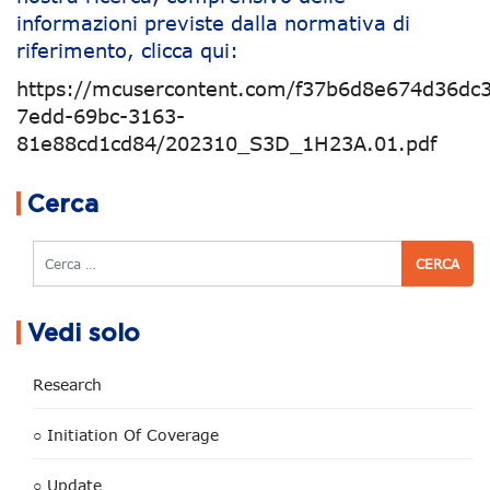
informazioni previste dalla normativa di
riferimento, clicca qui:
https://mcusercontent.com/f37b6d8e674d36dc3
7edd-69bc-3163-
81e88cd1cd84/202310_S3D_1H23A.01.pdf
Navigazione articoli
Cerca
Cerca
Vedi solo
Research
○ Initiation Of Coverage
○ Update