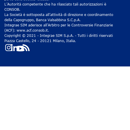
L’Autorità competente che ha rilasciato tali autorizzazioni è
CONSOB.
La Società è sottoposta all’attività di direzione e coordinamento
della Capogruppo, Banca Valsabbina S.C.p.A.
Integrae SIM aderisce all’Arbitro per le Controversie Finanziarie
(ACF): www.acf.consob.it.
Copyright © 2021 - Integrae SIM S.p.A. - Tutti i diritti riservati
Piazza Castello, 24 - 20121 Milano, Italia.