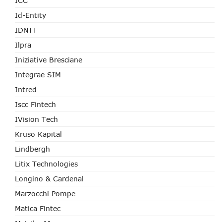
ICC
Id-Entity
IDNTT
Ilpra
Iniziative Bresciane
Integrae SIM
Intred
Iscc Fintech
IVision Tech
Kruso Kapital
Lindbergh
Litix Technologies
Longino & Cardenal
Marzocchi Pompe
Matica Fintec