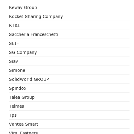
Reway Group
Rocket Sharing Company
RT&L
Saccheria Franceschetti
SEIF
SG Company
Siav
Simone
SolidWorld GROUP
Spindox
Talea Group
Telmes
Tps
Vantea Smart
Vimi Fastners