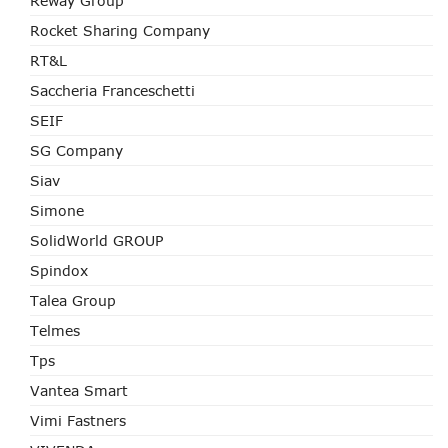
Reway Group
Rocket Sharing Company
RT&L
Saccheria Franceschetti
SEIF
SG Company
Siav
Simone
SolidWorld GROUP
Spindox
Talea Group
Telmes
Tps
Vantea Smart
Vimi Fastners