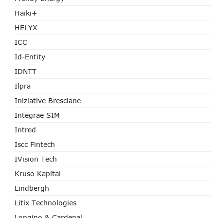
Haiki+
HELYX
ICC
Id-Entity
IDNTT
Ilpra
Iniziative Bresciane
Integrae SIM
Intred
Iscc Fintech
IVision Tech
Kruso Kapital
Lindbergh
Litix Technologies
Longino & Cardenal