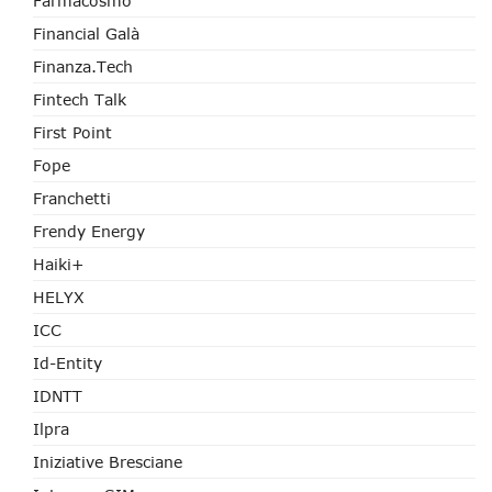
Farmacosmo
Financial Galà
Finanza.tech
Fintech Talk
First Point
Fope
Franchetti
Frendy Energy
Haiki+
HELYX
ICC
Id-Entity
IDNTT
Ilpra
Iniziative Bresciane