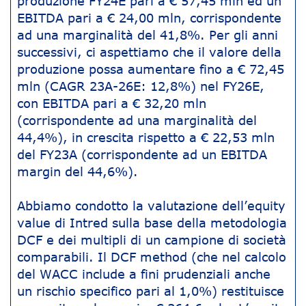
produzione FY24E pari a € 57,45 mln ed un
EBITDA pari a € 24,00 mln, corrispondente
ad una marginalità del 41,8%. Per gli anni
successivi, ci aspettiamo che il valore della
produzione possa aumentare fino a € 72,45
mln (CAGR 23A-26E: 12,8%) nel FY26E,
con EBITDA pari a € 32,20 mln
(corrispondente ad una marginalità del
44,4%), in crescita rispetto a € 22,53 mln
del FY23A (corrispondente ad un EBITDA
margin del 44,6%).
Abbiamo condotto la valutazione dell’equity
value di Intred sulla base della metodologia
DCF e dei multipli di un campione di società
comparabili. Il DCF method (che nel calcolo
del WACC include a fini prudenziali anche
un rischio specifico pari al 1,0%) restituisce