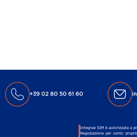
+39 02 80 50 61 60
i
Integrae SIM è autorizzata a pr
Negoziazione per conto proprio