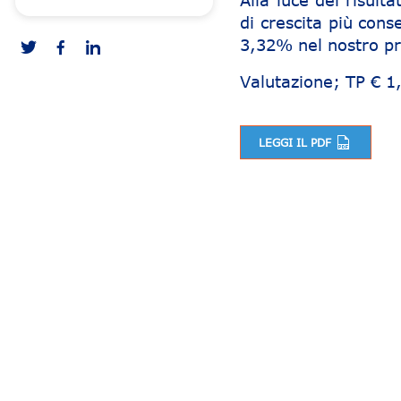
Alla luce dei risul
di crescita più con
3,32% nel nostro p
Valutazione; TP € 1
LEGGI IL PDF
Navigazione articoli