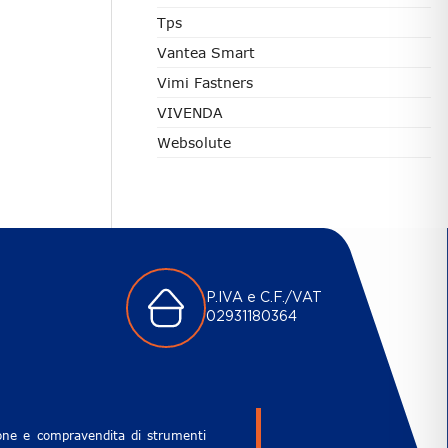
Tps
Vantea Smart
Vimi Fastners
VIVENDA
Websolute
P.IVA e C.F./VAT
02931180364
zione e compravendita di strumenti