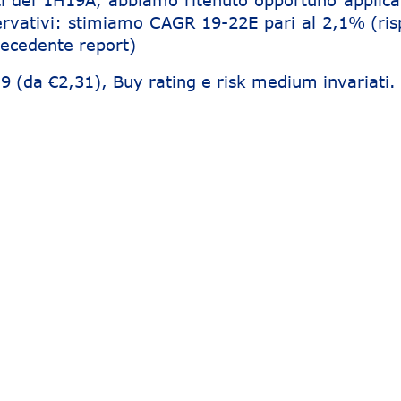
tati del 1H19A, abbiamo ritenuto opportuno applica
servativi: stimiamo CAGR 19-22E pari al 2,1% (ris
recedente report)
,9 (da €2,31), Buy rating e risk medium invariati.