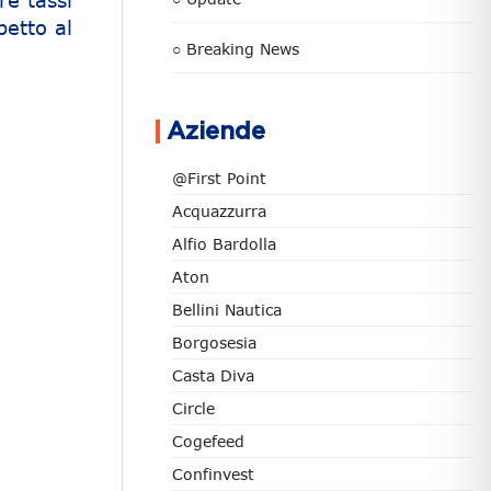
re tassi
petto al
○ Breaking News
Aziende
@First Point
Acquazzurra
Alfio Bardolla
Aton
Bellini Nautica
Borgosesia
Casta Diva
Circle
Cogefeed
Confinvest