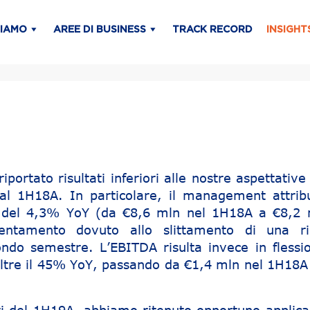
SIAMO
AREE DI BUSINESS
TRACK RECORD
INSIGHT
portato risultati inferiori alle nostre aspettativ
i al 1H18A. In particolare, il management attrib
vi del 4,3% YoY (da €8,6 mln nel 1H18A a €8,2 
ntamento dovuto allo slittamento di una ri
do semestre. L’EBITDA risulta invece in flessi
oltre il 45% YoY, passando da €1,4 mln nel 1H18A