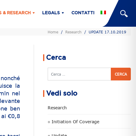
S & RESEARCH
LEGALS
CONTATTI
Home
/
Research
/
UPDATE 17.10.2019
Cerca
Cerca
e nonché
uisce la
mln nel
Vedi solo
levante
one ben
Research
 ai €0,8
○ Initiation Of Coverage
○ Update