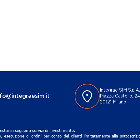
Integrae SIM S.p.A.
nfo@integraesim.it
Piazza Castello, 24
20121 Milano
estare i seguenti servizi di investimento:
, esecuzione di ordini per conto dei clienti limitatamente alla sottoscri