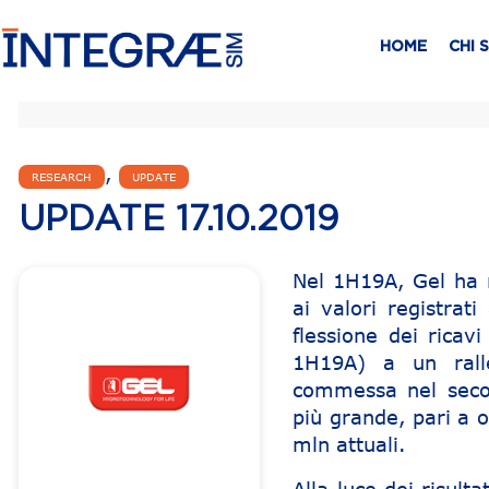
HOME
CHI 
,
RESEARCH
UPDATE
UPDATE 17.10.2019
Nel 1H19A, Gel ha ri
ai valori registrat
flessione dei rica
1H19A) a un ralle
commessa nel secon
più grande, pari a 
mln attuali.