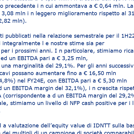
odo precedente i n cui ammontava a € 0,64 mln. La
€ 3,08 mln i n leggero miglioramento rispetto al 3
2,82 mln).
tati pubblicati nella relazione semestrale per il 1H2
integralmente l e nostre stime sia per
a per i prossimi anni. I n particolare, stimiamo ric
 ed un EBITDA pari a € 3,25 mln,
una marginalità del 29,1%. Per gli anni successivi
icavi possano aumentare fino a € 16,50 mln
,8%) nel FY24E, con EBITDA pari a € 5,30 mln
d un EBITDA margin del 32,1%), i n crescita rispe
A (corrispondente a d un EBITDA margin del 29,2
ale, stimiamo un livello di NFP cash positive per i
.
 a valutazione dell’equity value di IDNTT sulla ba
dei multipli di un campione di società comparabili