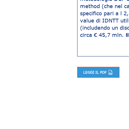
method (che nel ca
specifico pari a l 
value di IDNTT util
(includendo un dis
circa € 45,7 mln.
I
LEGGI IL PDF
Navigazione articoli