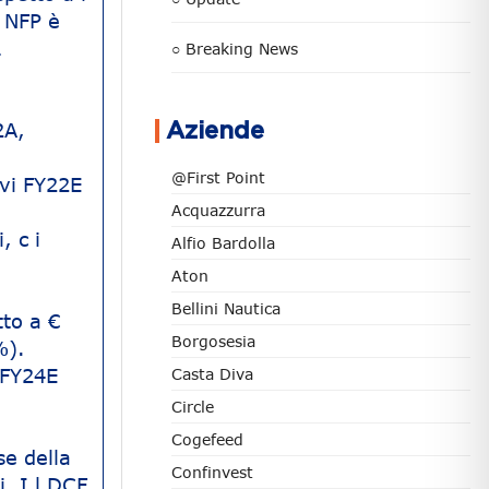
 NFP è
1
○ Breaking News
2A,
Aziende
@First Point
avi FY22E
Acquazzurra
, c i
Alfio Bardolla
Aton
Bellini Nautica
tto a €
Borgosesia
%).
 lFY24E
Casta Diva
Circle
Cogefeed
se della
Confinvest
. I l DCF