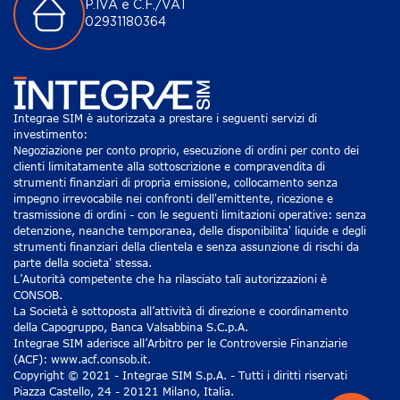
P.IVA e C.F./VAT
02931180364
Integrae SIM è autorizzata a prestare i seguenti servizi di
investimento:
Negoziazione per conto proprio, esecuzione di ordini per conto dei
clienti limitatamente alla sottoscrizione e compravendita di
strumenti finanziari di propria emissione, collocamento senza
impegno irrevocabile nei confronti dell'emittente, ricezione e
trasmissione di ordini - con le seguenti limitazioni operative: senza
detenzione, neanche temporanea, delle disponibilita' liquide e degli
strumenti finanziari della clientela e senza assunzione di rischi da
parte della societa' stessa.
L’Autorità competente che ha rilasciato tali autorizzazioni è
CONSOB.
La Società è sottoposta all’attività di direzione e coordinamento
della Capogruppo, Banca Valsabbina S.C.p.A.
Integrae SIM aderisce all’Arbitro per le Controversie Finanziarie
(ACF): www.acf.consob.it.
Copyright © 2021 - Integrae SIM S.p.A. - Tutti i diritti riservati
Piazza Castello, 24 - 20121 Milano, Italia.