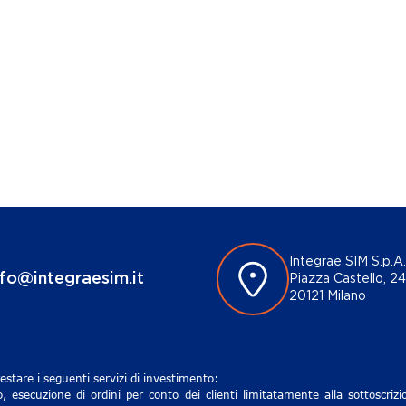
Integrae SIM S.p.A.
nfo@integraesim.it
Piazza Castello, 24
20121 Milano
estare i seguenti servizi di investimento:
, esecuzione di ordini per conto dei clienti limitatamente alla sottoscri