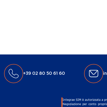
+39 02 80 50 61 60
i
Integrae SIM è autorizzata a pr
Negoziazione per conto proprio