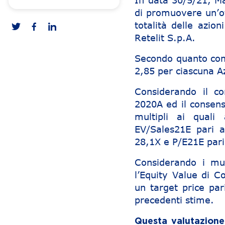
In data 30/5/21, Ma
di promuovere un’of
totalità delle azio
Retelit S.p.A.
Secondo quanto comu
2,85 per ciascuna A
Considerando il cor
2020A ed il consens
multipli ai quali 
EV/Sales21E pari 
28,1X e P/E21E pari
Considerando i mul
l’Equity Value di C
un target price par
precedenti stime.
Questa valutazione