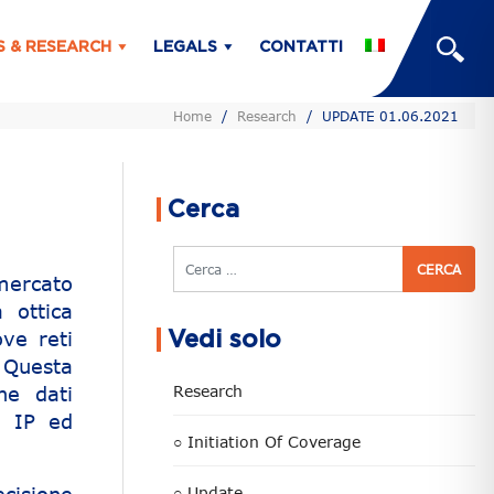
S & RESEARCH
LEGALS
CONTATTI
Home
/
Research
/
UPDATE 01.06.2021
Cerca
Cerca
 mercato
 ottica
ove reti
Vedi solo
. Questa
ne dati
Research
e IP ed
○ Initiation Of Coverage
○ Update