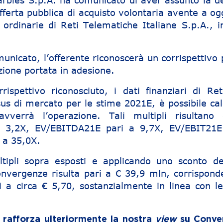
rbles S.p.A. ha comunicato di aver assunto la d
ferta pubblica di acquisto volontaria avente a og
ni ordinarie di Reti Telematiche Italiane S.p.A., 
nicato, l’offerente riconoscerà un corrispettivo 
zione portata in adesione.
rispettivo riconosciuto, i dati finanziari di Ret
us di mercato per le stime 2021E, è possibile cal
avverrà l’operazione. Tali multipli risultano 
a 3,2X, EV/EBITDA21E pari a 9,7X, EV/EBIT21E
 a 35,0X.
tipli sopra esposti e applicando uno sconto d
onvergenze risulta pari a € 39,9 mln, corrispon
i a circa € 5,70, sostanzialmente in linea con l
 rafforza ulteriormente la nostra
view
su Conve