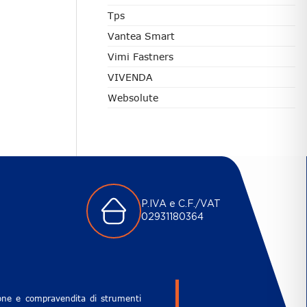
Tps
Vantea Smart
Vimi Fastners
VIVENDA
Websolute
P.IVA e C.F./VAT
02931180364
zione e compravendita di strumenti