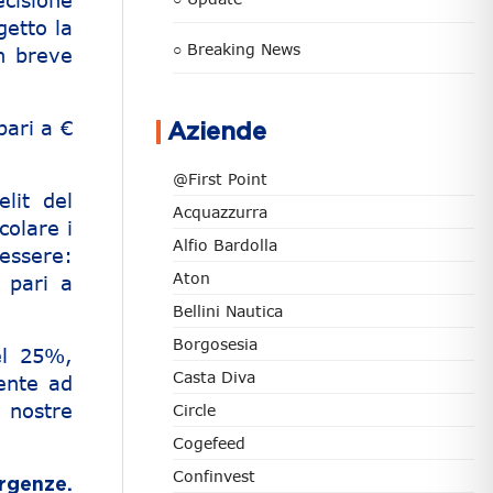
ecisione
getto la
○ Breaking News
in breve
pari a €
Aziende
@First Point
elit del
Acquazzurra
colare i
Alfio Bardolla
essere:
Aton
 pari a
Bellini Nautica
Borgosesia
el 25%,
Casta Diva
dente ad
e nostre
Circle
Cogefeed
Confinvest
rgenze.