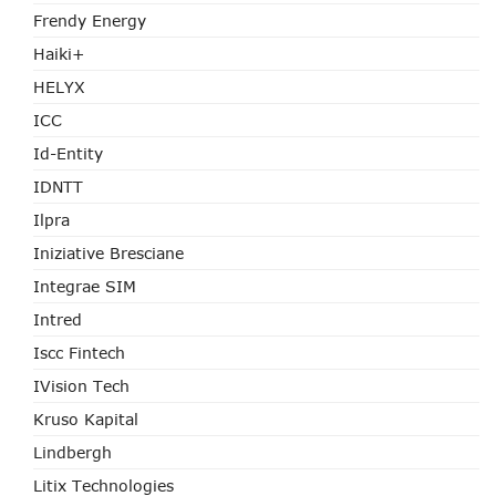
Frendy Energy
Haiki+
HELYX
ICC
Id-Entity
IDNTT
Ilpra
Iniziative Bresciane
Integrae SIM
Intred
Iscc Fintech
IVision Tech
Kruso Kapital
Lindbergh
Litix Technologies