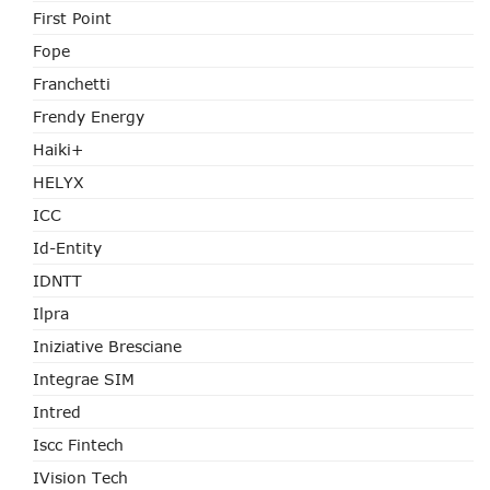
First Point
Fope
Franchetti
Frendy Energy
Haiki+
HELYX
ICC
Id-Entity
IDNTT
Ilpra
Iniziative Bresciane
Integrae SIM
Intred
Iscc Fintech
IVision Tech