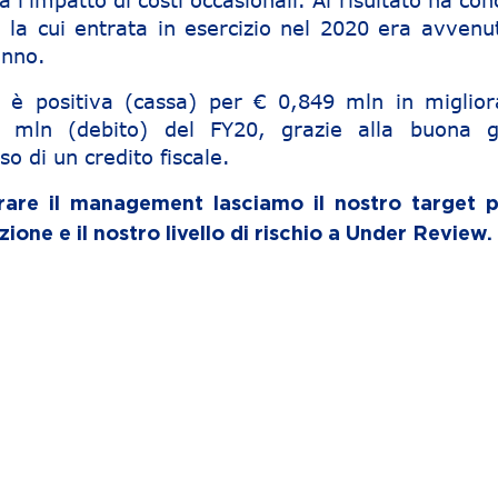
 l’impatto di costi occasionali. Al risultato ha con
, la cui entrata in esercizio nel 2020 era avvenu
anno.
 è positiva (cassa) per € 0,849 mln in miglio
2 mln (debito) del FY20, grazie alla buona g
so di un credito fiscale.
trare il management lasciamo il nostro target pr
one e il nostro livello di rischio a Under Review.