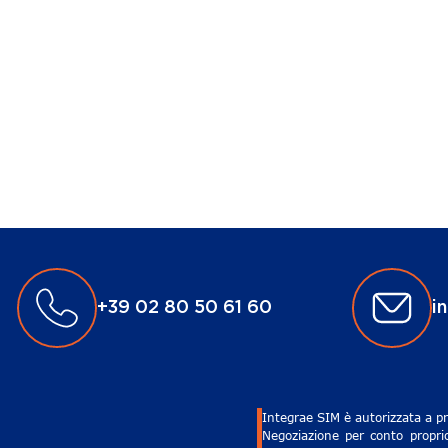
+39 02 80 50 61 60
i
Integrae SIM è autorizzata a pr
Negoziazione per conto proprio