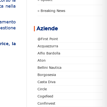
corso la
ta nella
○ Breaking News
ramento
estione
Aziende
@First Point
ice, la
Acquazzurra
Alfio Bardolla
Aton
Bellini Nautica
Borgosesia
Casta Diva
Circle
Cogefeed
Confinvest