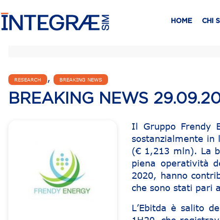
HOME
CHI 
,
RESEARCH
BREAKING NEWS
BREAKING NEWS 29.09.20
Il Gruppo Frendy E
sostanzialmente in 
(€ 1,213 mln). La b
piena operatività d
2020, hanno contri
che sono stati pari 
L’Ebitda è salito 