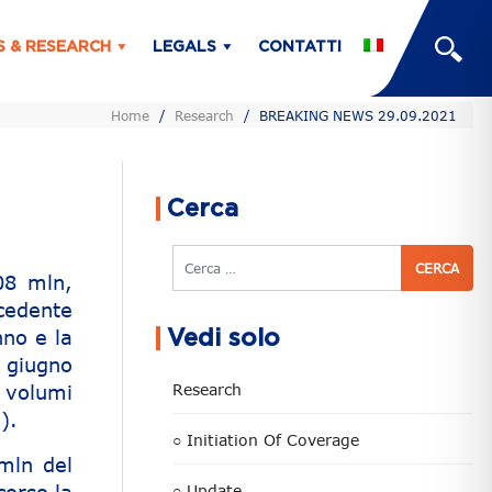
S & RESEARCH
LEGALS
CONTATTI
Home
/
Research
/
BREAKING NEWS 29.09.2021
Cerca
Cerca
08 mln,
ecedente
nno e la
Vedi solo
l giugno
 volumi
Research
).
○ Initiation Of Coverage
mln del
○ Update