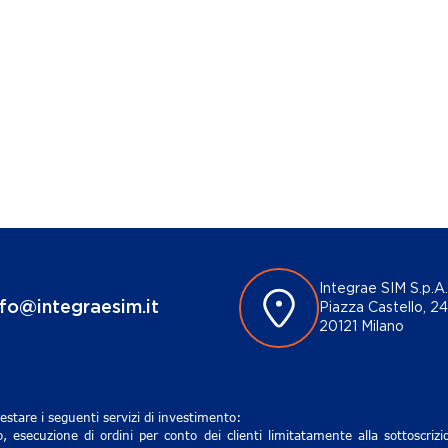
Integrae SIM S.p.A.
nfo@integraesim.it
Piazza Castello, 24
20121 Milano
estare i seguenti servizi di investimento:
, esecuzione di ordini per conto dei clienti limitatamente alla sottoscri