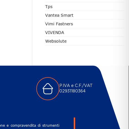
Tps
Vantea Smart
Vimi Fastners
VIVENDA
Websolute
P.IVA e C.F./VAT
02931180364
zione e compravendita di strumenti