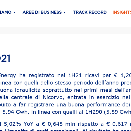
SIAMO
AREE DI BUSINESS
TRACK RECORD
INSIGHT
21
nergy ha registrato nel 1H21 ricavi per € 1,2
linea con quelli dello stesso periodo dell’anno pr
uona idraulicità soprattutto nei primi mesi dell’a
ella centrale di Nicorvo, entrata in esercizio ne
buito a far registrare una buona performance dei
a 5.94 Gwh, in linea con quelli al 1H290 (5.89 Gwh
del 5,02% YoY a € 0,648 mln rispetto a € 0,617 