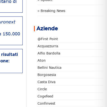
tario di
○ Breaking News
uronext
Aziende
le 150.000
@First Point
Acquazzurra
Alfio Bardolla
risultati
Aton
ione:
Bellini Nautica
Borgosesia
Casta Diva
Circle
Cogefeed
Confinvest