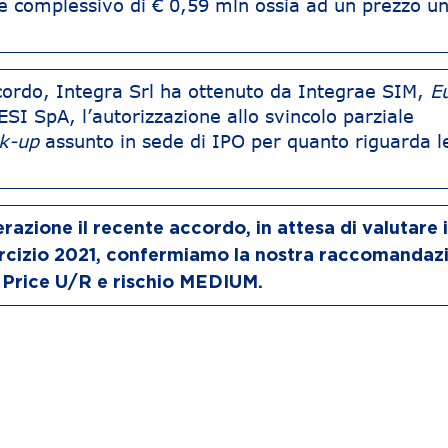
e complessivo di € 0,59 mln ossia ad un prezzo uni
accordo, Integra Srl ha ottenuto da Integrae SIM,
E
 ESI SpA, l’autorizzazione allo svincolo parziale
ck-up
assunto in sede di IPO per quanto riguarda 
azione il recente accordo, in attesa di valutare i 
ercizio 2021, confermiamo la nostra raccomandaz
 Price U/R e rischio MEDIUM.