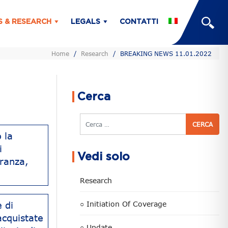
S & RESEARCH
LEGALS
CONTATTI
Home
/
Research
/
BREAKING NEWS 11.01.2022
Cerca
Cerca
 la
i
Vedi solo
oranza,
Research
 di
○ Initiation Of Coverage
acquistate
○ Update