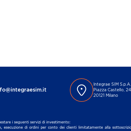
Integrae SIM S.p.A.
nfo@integraesim.it
Piazza Castello, 24
20121 Milano
estare i seguenti servizi di investimento:
, esecuzione di ordini per conto dei clienti limitatamente alla sottoscri