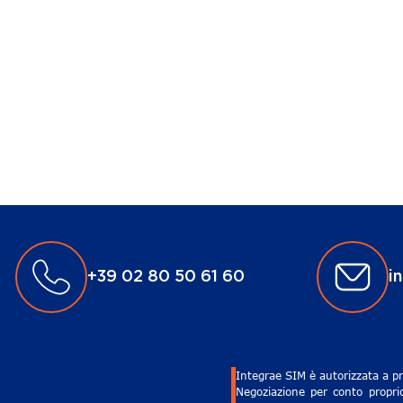
+39 02 80 50 61 60
i
Integrae SIM è autorizzata a pr
Negoziazione per conto proprio