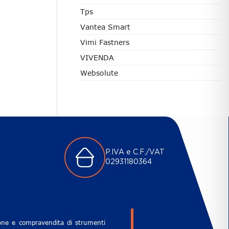
Tps
Vantea Smart
Vimi Fastners
VIVENDA
Websolute
P.IVA e C.F./VAT
02931180364
zione e compravendita di strumenti