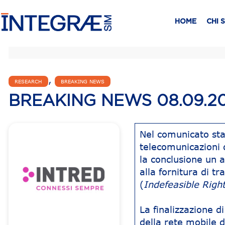
HOME
CHI 
,
RESEARCH
BREAKING NEWS
BREAKING NEWS 08.09.2
Nel comunicato st
telecomunicazioni
la conclusione un a
alla fornitura di tr
(
Indefeasible Righ
La finalizzazione d
della rete mobile d