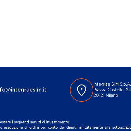
Integrae SIM S.p.A.
nfo@integraesim.it
Piazza Castello, 24
20121 Milano
estare i seguenti servizi di investimento:
, esecuzione di ordini per conto dei clienti limitatamente alla sottoscri