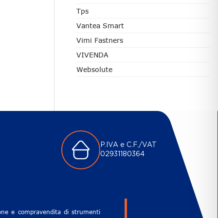
Tps
Vantea Smart
Vimi Fastners
VIVENDA
Websolute
P.IVA e C.F./VAT
02931180364
zione e compravendita di strumenti