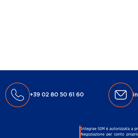
+39 02 80 50 61 60
i
Integrae SIM è autorizzata a pr
Negoziazione per conto proprio