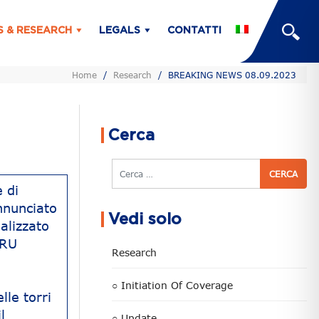
S & RESEARCH
LEGALS
CONTATTI
Home
/
Research
/
BREAKING NEWS 08.09.2023
Cerca
Cerca
 di
nnunciato
Vedi solo
alizzato
IRU
Research
○ Initiation Of Coverage
lle torri
l
○ Update