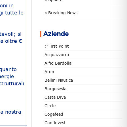
oni in
i tutte le
○ Breaking News
evoli; si
Aziende
 a oltre €
@First Point
Acquazzurra
Alfio Bardolla
 quanto
Aton
nergie
Bellini Nautica
strutturali
Borgosesia
Casta Diva
Circle
la nostra
Cogefeed
Confinvest