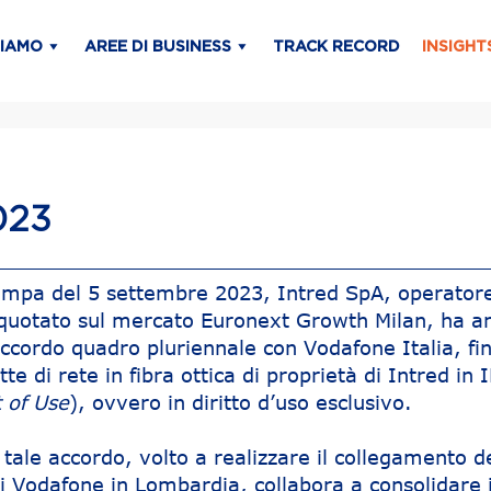
SIAMO
AREE DI BUSINESS
TRACK RECORD
INSIGHT
023
ampa del 5 settembre 2023, Intred SpA, operatore
 quotato sul mercato Euronext Growth Milan, ha a
ccordo quadro pluriennale con Vodafone Italia, fin
atte di rete in fibra ottica di proprietà di Intred in 
t of Use
), ovvero in diritto d’uso esclusivo.
i tale accordo, volto a realizzare il collegamento de
i Vodafone in Lombardia, collabora a consolidare i