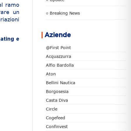
del ramo
rare un
○ Breaking News
iazioni
Aziende
rating e
@First Point
Acquazzurra
Alfio Bardolla
Aton
Bellini Nautica
Borgosesia
Casta Diva
Circle
Cogefeed
Confinvest