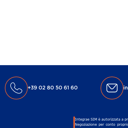
+39 02 80 50 61 60
i
Integrae SIM è autorizzata a pr
Negoziazione per conto proprio