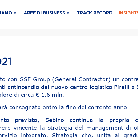
SIAMO
AREE DI BUSINESS
TRACK RECORD
INSIGHT
21
tto con GSE Group (General Contractor) un contr
nti antincendio del nuovo centro logistico Pirelli a
lore di circa € 1,6 mln.
arà consegnato entro la fine del corrente anno.
to previsto, Sebino continua la propria cr
nere vincente la strategia del management di off
servizio integrato. Strategia che, unita al grad