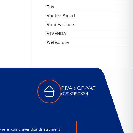
Tps
Vantea Smart
Vimi Fastners
VIVENDA
Websolute
P.IVA e C.F./VAT
02931180364
zione e compravendita di strumenti