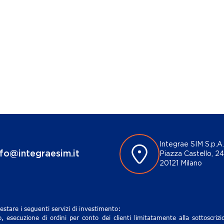
Integrae SIM S.p.A.
nfo@integraesim.it
Piazza Castello, 24
20121 Milano
estare i seguenti servizi di investimento:
, esecuzione di ordini per conto dei clienti limitatamente alla sottoscri