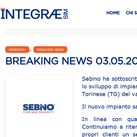
HOME
CHI 
,
RESEARCH
BREAKING NEWS
BREAKING NEWS 03.05.20
Sebino ha sottoscri
lo sviluppo di impia
Torinese (TO) del va
Il nuovo impianto s
In linea con quan
Continuiamo a rite
propri clienti un 