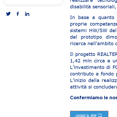
realizzare tecnol
disabilità sensoriali
In base a quanto 
proprie competenze
sistemi HW/SW del d
del prototipo dimo
ricerca nell’ambito 
Il progetto REALTE
1,42 mln circa e u
L’investimento di F
contributo a fondo 
L’inizio della real
attività si conclud
Confermiamo le nost
LEGGI IL PDF