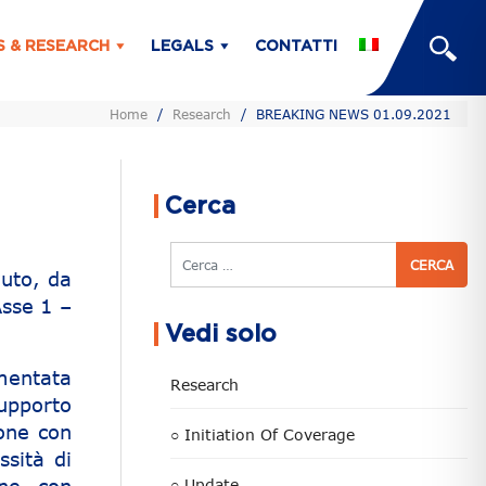
S & RESEARCH
LEGALS
CONTATTI
Home
/
Research
/
BREAKING NEWS 01.09.2021
Cerca
Cerca
vuto, da
sse 1 –
Vedi solo
umentata
Research
supporto
ione con
○ Initiation Of Coverage
sità di
○ Update