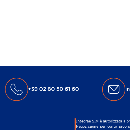
+39 02 80 50 61 60
i
Integrae SIM è autorizzata a pr
Negoziazione per conto proprio