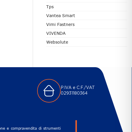
Tps
Vantea Smart
Vimi Fastners
VIVENDA
Websolute
P.IVA e C.F./VAT
02931180364
zione e compravendita di strumenti