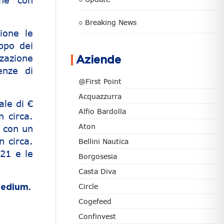
one con
○ Breaking News
ione le
ppo dei
zzazione
Aziende
enze di
@First Point
Acquazzurra
le di €
Alfio Bardolla
 circa.
Aton
o con un
n circa.
Bellini Nautica
021 e le
Borgosesia
Casta Diva
Circle
Medium.
Cogefeed
Confinvest