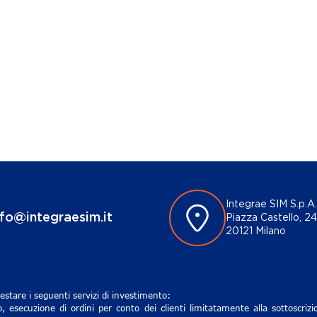
Integrae SIM S.p.A.
nfo@integraesim.it
Piazza Castello, 24
20121 Milano
estare i seguenti servizi di investimento:
, esecuzione di ordini per conto dei clienti limitatamente alla sottoscri