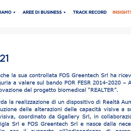
SIAMO
AREE DI BUSINESS
TRACK RECORD
INSIGHT
21
he la sua controllata FOS Greentech Srl ha rice
iguria a valere sul bando POR FESR 2014-2020 – A
rovazione del progetto biomedical “REALTER”.
rda la realizzazione di un dispositivo di Realtà A
duzione delle alterazioni delle capacità visive a 
 visiva, coordinato da Ggallery Srl, in collaboraz
gla Srl e FOS Greentech Srl e nasce dalla neces