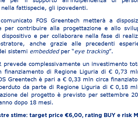
ogie per il supporto all’indipendenza di pers
, nella fattispecie, gli ipovedenti.
comunicato FOS Greentech metterà a disposiz
 per contribuire alla progettazione e allo svilu
ispositivo e per collaborare nella fase di reali
stratore, anche grazie alle precedenti esperi
dei sistemi
embedded
per “
eye tracking
”.
R prevede complessivamente un investimento tota
n finanziamento di Regione Liguria di € 0,73 mln
OS Greentech è pari a € 0,33 mln circa finanziat
perduto da parte di Regione Liguria di € 0,18 ml
izzazione del progetto è previsto per settembre 2
eranno dopo 18 mesi.
re stime: target price €6,00, rating BUY e risk 