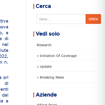
Cerca
Cerca
ttiva
uova
o, a
Vedi solo
e di
 nel
Research
lute
022,
○ Initiation Of Coverage
i n.
○ Update
 srl
○ Breaking News
e di
enti
 dal
Aziende
ia e
@First Point