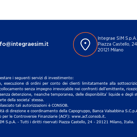
Integrae SIM S.p.A.
nfo@integraesim.it
Piazza Castello, 24
20121 Milano
estare i seguenti servizi di investimento:
, esecuzione di ordini per conto dei clienti limitatamente alla sottoscri
 collocamento senza impegno irrevocabile nei confronti dell'emittente, ricezio
senza detenzione, neanche temporanea, delle disponibilita' liquide e degli st
rte della societa' stessa.
lasciato tali autorizzazioni è CONSOB.
ività di direzione e coordinamento della Capogruppo, Banca Valsabbina S.C.p.
ro per le Controversie Finanziarie (ACF): www.acf.consob.it.
S.p.A. - Tutti i diritti riservati Piazza Castello, 24 - 20121 Milano, Italia.