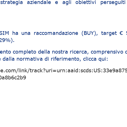
 strategia aziendale e agli obiettivi perseguiti
e SIM ha una raccomandazione (BUY), target € 
129%).
ento completo della nostra ricerca, comprensivo d
 dalla normativa di riferimento, clicca qui:
be.com/link/track?uri=urn:aaid:scds:US:33e9a87
0a8b6c2b9