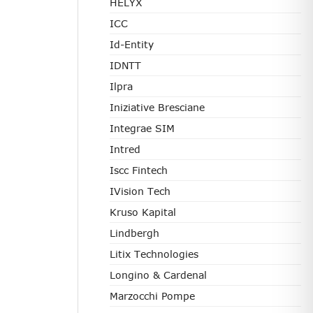
HELYX
ICC
Id-Entity
IDNTT
Ilpra
Iniziative Bresciane
Integrae SIM
Intred
Iscc Fintech
IVision Tech
Kruso Kapital
Lindbergh
Litix Technologies
Longino & Cardenal
Marzocchi Pompe