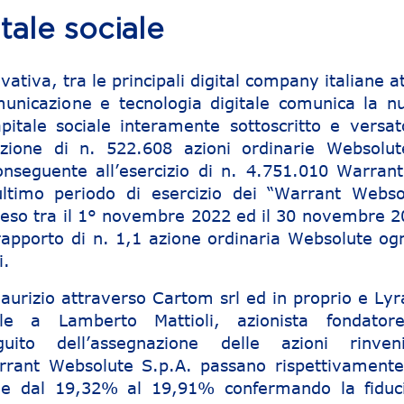
ale sociale
tiva, tra le principali digital company italiane a
omunicazione e tecnologia digitale comunica la n
pitale sociale interamente sottoscritto e versat
azione di n. 522.608 azioni ordinarie Websolut
nseguente all’esercizio di n. 4.751.010 Warrant
ultimo periodo di esercizio dei “Warrant Webso
eso tra il 1° novembre 2022 ed il 30 novembre 2
 rapporto di n. 1,1 azione ordinaria Websolute ogn
i.
aurizio attraverso Cartom srl ed in proprio e Lyra
bile a Lamberto Mattioli, azionista fondator
ito dell’assegnazione delle azioni rinveni
warrant Websolute S.p.A. passano rispettivamente
e dal 19,32% al 19,91% confermando la fiduc