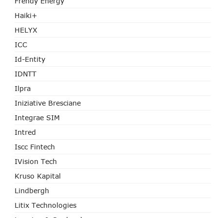
Frendy Energy
Haiki+
HELYX
ICC
Id-Entity
IDNTT
Ilpra
Iniziative Bresciane
Integrae SIM
Intred
Iscc Fintech
IVision Tech
Kruso Kapital
Lindbergh
Litix Technologies