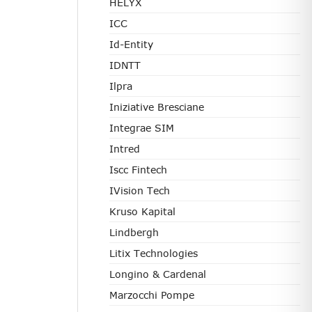
HELYX
ICC
Id-Entity
IDNTT
Ilpra
Iniziative Bresciane
Integrae SIM
Intred
Iscc Fintech
IVision Tech
Kruso Kapital
Lindbergh
Litix Technologies
Longino & Cardenal
Marzocchi Pompe