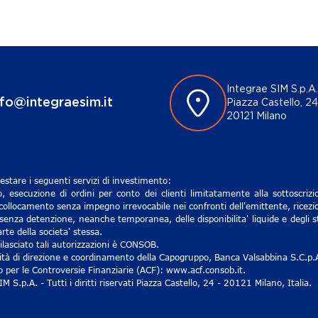
Integrae SIM S.p.A.
nfo@integraesim.it
Piazza Castello, 24
20121 Milano
estare i seguenti servizi di investimento:
, esecuzione di ordini per conto dei clienti limitatamente alla sottoscri
 collocamento senza impegno irrevocabile nei confronti dell'emittente, ricezio
senza detenzione, neanche temporanea, delle disponibilita' liquide e degli st
rte della societa' stessa.
lasciato tali autorizzazioni è CONSOB.
ività di direzione e coordinamento della Capogruppo, Banca Valsabbina S.C.p.
ro per le Controversie Finanziarie (ACF): www.acf.consob.it.
S.p.A. - Tutti i diritti riservati Piazza Castello, 24 - 20121 Milano, Italia.