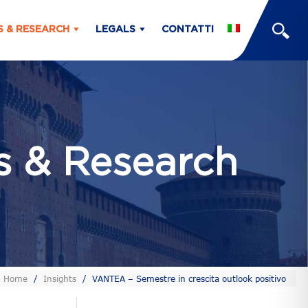
S & RESEARCH
LEGALS
CONTATTI
ts & Research
Home
/
Insights
/
VANTEA – Semestre in crescita outlook positivo