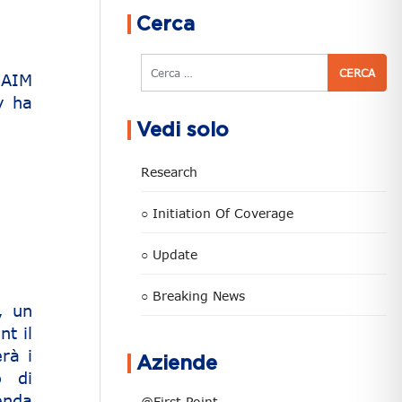
Cerca
Cerca
 AIM
y ha
Vedi solo
Research
○ Initiation Of Coverage
○ Update
○ Breaking News
, un
t il
rà i
Aziende
o di
enda
@First Point