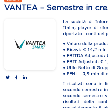
VANTEA – Semestre in cres
La società di Info
Italia, player di ri
riportato i conti del
• Valore della produ
• Ricavi: € 14,2 mln
• EBITDA Adjusted: 
• EBIT Adjusted: € 1
• Utile Netto di Gru
• PFN: – 0,9 mln di 
I risultati sono in 
secondo semestre in 
secondo semestre ve
risultati della co
consolidamento il gi