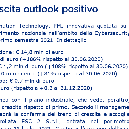
cita outlook positivo
rmation Technology, PMI innovativa quotata su
ferimento nazionale nell’ambito della Cybersecurit
 primo semestre 2021. In dettaglio:
zione: € 14,8 mln di euro
 di euro (+186% rispetto al 30.06.2020)
€ 1,2 mln di euro (+108% rispetto al 30.06.2020)
,0 mln di euro (+81% rispetto al 30.06.2020)
ppo: € 0,7 mln di euro
euro (rispetto a +0,3 al 31.12.2020)
linea con il piano industriale, che vede, peraltro
crescita rispetto al primo. Secondo il managemen
drà la conferma del trend di crescita e accoglie
ntrollata ESC 2 S.r.l., entrata nel perimetr
orno 1° luglio 2021. Continua l’impegno dell’azi