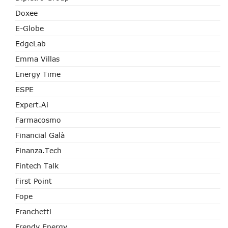
Doxee
E-Globe
EdgeLab
Emma Villas
Energy Time
ESPE
Expert.ai
Farmacosmo
Financial Galà
Finanza.tech
Fintech Talk
First Point
Fope
Franchetti
Frendy Energy