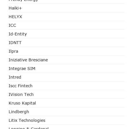
Haiki+
HELYX
ICC
Id-Entity
IDNTT
Ilpra
Iniziative Bresciane
Integrae SIM
Intred
Iscc Fintech
IVision Tech
Kruso Kapital
Lindbergh
Litix Technologies
Longino & Cardenal