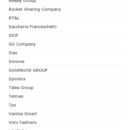
Reway Group
Rocket Sharing Company
RT&L
Saccheria Franceschetti
SEIF
SG Company
Siav
Simone
SolidWorld GROUP
Spindox
Talea Group
Telmes
Tps
Vantea Smart
Vimi Fastners