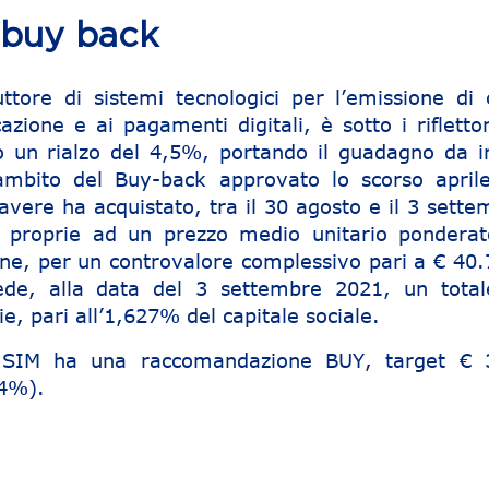
l buy back
ttore di sistemi tecnologici per l’emissione di 
cazione e ai pagamenti digitali, è sotto i riflettor
o un rialzo del 4,5%, portando il guadagno da in
ambito del Buy-back approvato lo scorso aprile
avere ha acquistato, tra il 30 agosto e il 3 sette
i proprie ad un prezzo medio unitario ponderat
one, per un controvalore complessivo pari a € 40.
iede, alla data del 3 settembre 2021, un total
e, pari all’1,627% del capitale sociale.
e SIM ha una raccomandazione BUY, target € 
74%).