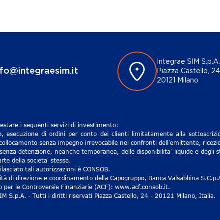
Integrae SIM S.p.A.
nfo@integraesim.it
Piazza Castello, 24
20121 Milano
estare i seguenti servizi di investimento:
, esecuzione di ordini per conto dei clienti limitatamente alla sottoscri
 collocamento senza impegno irrevocabile nei confronti dell'emittente, ricezio
senza detenzione, neanche temporanea, delle disponibilita' liquide e degli st
rte della societa' stessa.
lasciato tali autorizzazioni è CONSOB.
ività di direzione e coordinamento della Capogruppo, Banca Valsabbina S.C.p.
ro per le Controversie Finanziarie (ACF): www.acf.consob.it.
S.p.A. - Tutti i diritti riservati Piazza Castello, 24 - 20121 Milano, Italia.