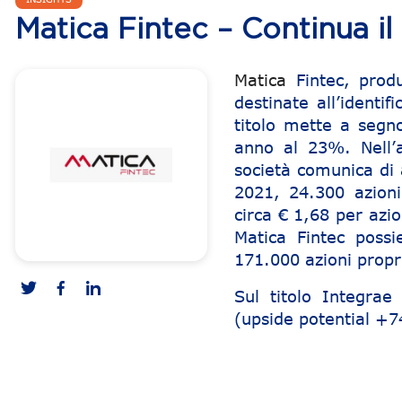
Matica Fintec – Continua i
Matica
Fintec, produ
destinate all’identifi
titolo mette a segn
anno al 23%. Nell’
società comunica di 
2021, 24.300 azion
circa € 1,68 per azi
Matica Fintec poss
171.000 azioni propri
Sul titolo Integra
(upside potential +
Navigazione articoli