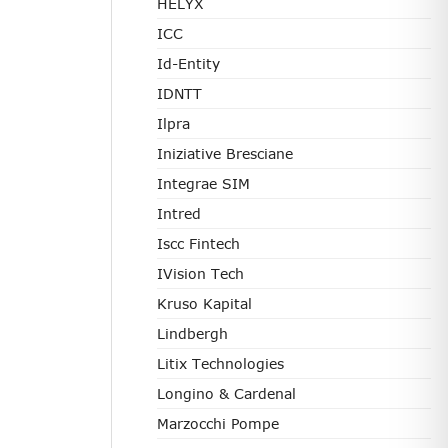
HELYX
ICC
Id-Entity
IDNTT
Ilpra
Iniziative Bresciane
Integrae SIM
Intred
Iscc Fintech
IVision Tech
Kruso Kapital
Lindbergh
Litix Technologies
Longino & Cardenal
Marzocchi Pompe