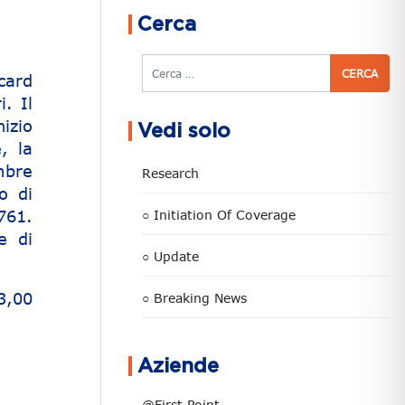
Cerca
Cerca
card
i. Il
izio
Vedi solo
, la
mbre
Research
o di
761.
○ Initiation Of Coverage
e di
○ Update
3,00
○ Breaking News
Aziende
@First Point