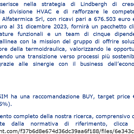
inserisce nella strategia di Lindbergh di cres
ria divisione HVAC e di rafforzare le compet
 Alfatermica Srl, con ricavi pari a 676.503 euro 
ro al 31 dicembre 2023, fornirà un pacchetto cli
zzature funzionali e un team di cinque dipende
 allinea con la mission del gruppo di offrire solu
tore della termoidraulica, valorizzando le opportu
ndo una transizione verso processi più sostenibi
grazie alle sinergie con il business dell’econ
 SIM ha una raccomandazione BUY, target price 
15%).
ento completo della nostra ricerca, comprensivo d
ste dalla normativa di riferimento, clicca 
ent.com/f37b6d8e674d36dc39aa6f188/files/6e343c