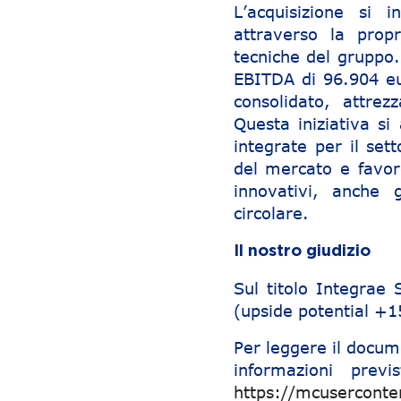
L’acquisizione si 
attraverso la prop
tecniche del gruppo.
EBITDA di 96.904 eu
consolidato, attre
Questa iniziativa si
integrate per il set
del mercato e favore
innovativi, anche 
circolare.
Il nostro giudizio
Sul titolo Integrae
(upside potential +
Per leggere il docum
informazioni previ
https://mcusercont