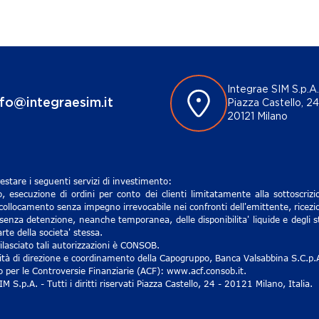
Integrae SIM S.p.A.
nfo@integraesim.it
Piazza Castello, 24
20121 Milano
estare i seguenti servizi di investimento:
, esecuzione di ordini per conto dei clienti limitatamente alla sottoscri
 collocamento senza impegno irrevocabile nei confronti dell'emittente, ricezio
senza detenzione, neanche temporanea, delle disponibilita' liquide e degli st
rte della societa' stessa.
lasciato tali autorizzazioni è CONSOB.
ività di direzione e coordinamento della Capogruppo, Banca Valsabbina S.C.p.
ro per le Controversie Finanziarie (ACF): www.acf.consob.it.
S.p.A. - Tutti i diritti riservati Piazza Castello, 24 - 20121 Milano, Italia.