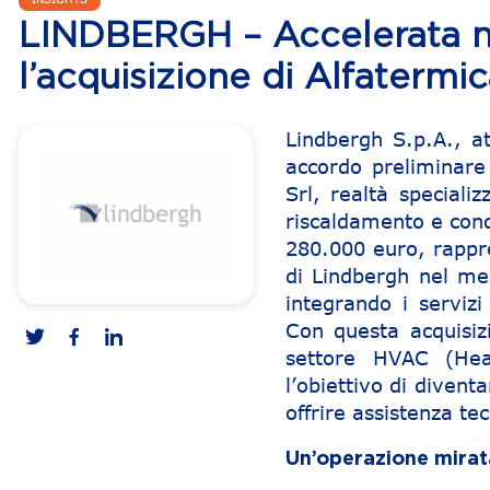
LINDBERGH – Accelerata n
l’acquisizione di Alfatermic
Lindbergh S.p.A., at
accordo preliminare 
Srl, realtà speciali
riscaldamento e cond
280.000 euro, rappre
di Lindbergh nel m
integrando i serviz
Con questa acquisiz
settore HVAC (Heat
l’obiettivo di divent
offrire assistenza tecn
Un’operazione mirata 