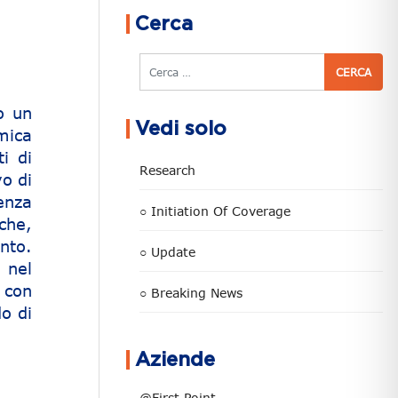
Cerca
Cerca
o un
Vedi solo
mica
i di
Research
o di
enza
○ Initiation Of Coverage
che,
nto.
○ Update
 nel
 con
○ Breaking News
do di
Aziende
@First Point