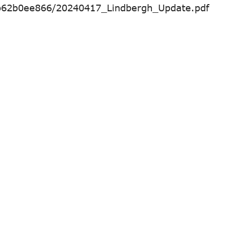
b62b0ee866/20240417_Lindbergh_Update.pdf