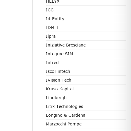
HELYX
ICC
Id-Entity
IDNTT
Ilpra
Iniziative Bresciane
Integrae SIM
Intred
Iscc Fintech
IVision Tech
Kruso Kapital
Lindbergh
Litix Technologies
Longino & Cardenal
Marzocchi Pompe