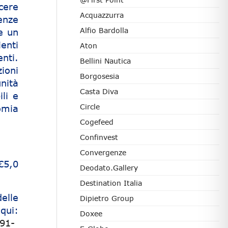
cere
Acquazzurra
enze
Alfio Bardolla
e un
enti
Aton
nti.
Bellini Nautica
zioni
Borgosesia
nità
Casta Diva
li e
Circle
omia
Cogefeed
Confinvest
Convergenze
€5,0
Deodato.Gallery
Destination Italia
elle
Dipietro Group
qui:
Doxee
91-