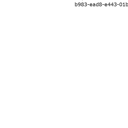
b983-ead8-e443-01
Navigazione articoli